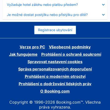
skryt
Obsah
Vyžaduje hotel zálohu nebo platbu předem?
byl
skryt
Obsah
Je možné dostat postýlku nebo přistýlku pro dítě?
byl
skryt
Registrace ubytování
Verze pro PC
Všeobecné podmínky
Jak fungujeme
Prohlášení o ochraně soukromí
Spravovat nastavení cookies
Správa personalizovaných doporučení
Prohlášení o moderním otroctví
Prohlášení o dodržování lidských práv
O Booking.com
Copyright © 1996–2026 Booking.com™. Všechna
práva vyhrazena.