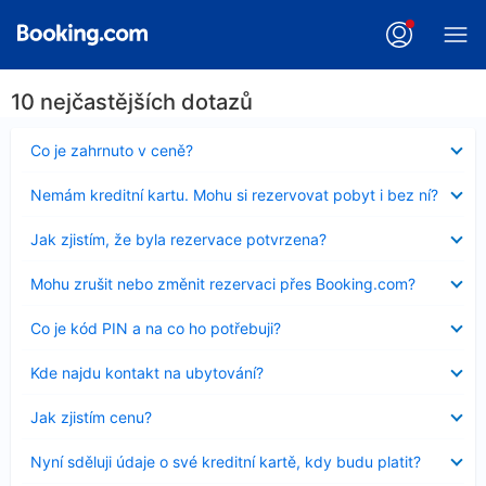
10 nejčastějších dotazů
Obsah
Co je zahrnuto v ceně?
byl
skryt
Obsah
Nemám kreditní kartu. Mohu si rezervovat pobyt i bez ní?
byl
skryt
Obsah
Jak zjistím, že byla rezervace potvrzena?
byl
skryt
Obsah
Mohu zrušit nebo změnit rezervaci přes Booking.com?
byl
skryt
Obsah
Co je kód PIN a na co ho potřebuji?
byl
skryt
Obsah
Kde najdu kontakt na ubytování?
byl
skryt
Obsah
Jak zjistím cenu?
byl
skryt
Obsah
Nyní sděluji údaje o své kreditní kartě, kdy budu platit?
byl