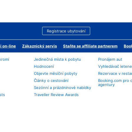
Registrace ubytování
 on-line
Zákaznický servis
Staňte se affiliate partnerem
Book
kromí
Jedinečná místa k pobytu
Pronájem aut
Hodnocení
Vyhledávač leten
Objevte měsíční pobyty
Rezervace v resta
Články o cestování
Booking.com pro 
agentury
Sezónní a prázdninové nabídky
sts
Traveller Review Awards