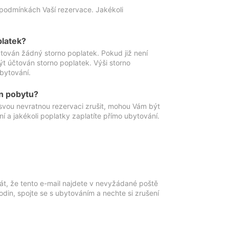
podmínkách Vaší rezervace. Jakékoli
platek?
ován žádný storno poplatek. Pokud již není
t účtován storno poplatek. Výši storno
ubytování.
n pobytu?
svou nevratnou rezervaci zrušit, mohou Vám být
í a jakékoli poplatky zaplatíte přímo ubytování.
át, že tento e-mail najdete v nevyžádané poště
in, spojte se s ubytováním a nechte si zrušení