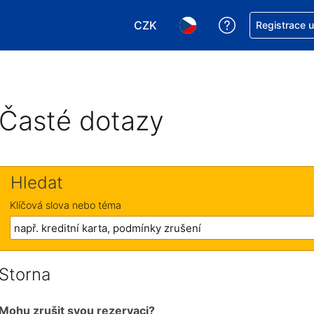
CZK
Asistence s re
Registrace 
Vyberte si měnu. Aktuálně zvole
Vyberte si jazyk. Aktuáln
Časté dotazy
Hledat
Klíčová slova nebo téma
Storna
Mohu zrušit svou rezervaci?