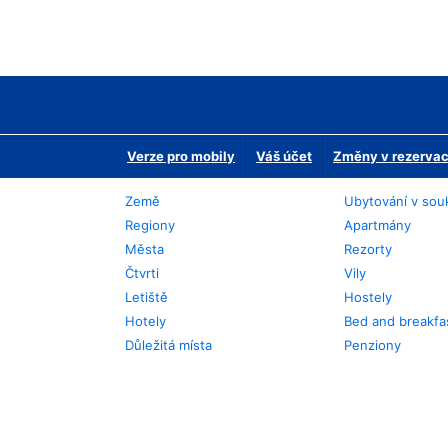
Verze pro mobily
Váš účet
Změny v rezervaci
Země
Ubytování v sou
Regiony
Apartmány
Města
Rezorty
Čtvrti
Vily
Letiště
Hostely
Hotely
Bed and breakfa
Důležitá místa
Penziony