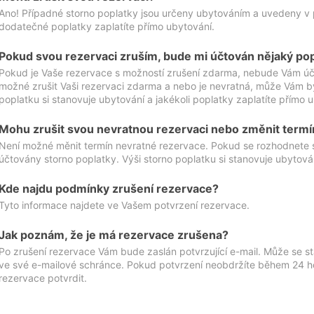
Ano! Případné storno poplatky jsou určeny ubytováním a uvedeny v 
dodatečné poplatky zaplatíte přímo ubytování.
Pokud svou rezervaci zruším, bude mi účtován nějaký po
Pokud je Vaše rezervace s možností zrušení zdarma, nebude Vám účt
možné zrušit Vaši rezervaci zdarma a nebo je nevratná, může Vám bý
poplatku si stanovuje ubytování a jakékoli poplatky zaplatíte přímo 
Mohu zrušit svou nevratnou rezervaci nebo změnit termí
Není možné měnit termín nevratné rezervace. Pokud se rozhodnete 
účtovány storno poplatky. Výši storno poplatku si stanovuje ubytován
Kde najdu podmínky zrušení rezervace?
Tyto informace najdete ve Vašem potvrzení rezervace.
Jak poznám, že je má rezervace zrušena?
Po zrušení rezervace Vám bude zaslán potvrzující e-mail. Může se st
ve své e-mailové schránce. Pokud potvrzení neobdržíte během 24 hod
rezervace potvrdit.