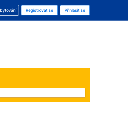
zervací
ubytování
Registrovat se
Přihlásit se
ná měna: Česká koruna
ě zvolený jazyk: V češtině