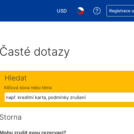
USD
Asistence s re
Registrace 
Vyberte si měnu. Aktuálně zvolen
Vyberte si jazyk. Aktuáln
Časté dotazy
Hledat
Klíčová slova nebo téma
Storna
Mohu zrušit svou rezervaci?