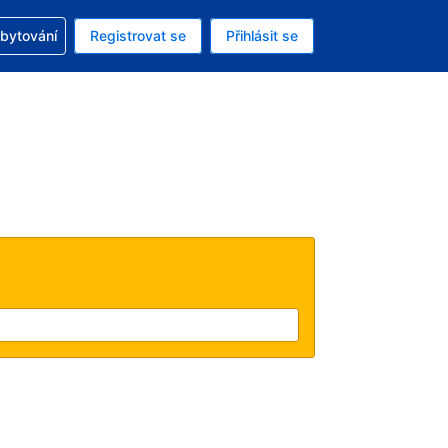
zervací
ubytování
Registrovat se
Přihlásit se
á měna: Americký dolar
ě zvolený jazyk: V češtině