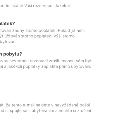
podmínkách Vaší rezervace. Jakékoli
platek?
ován žádný storno poplatek. Pokud již není
t účtován storno poplatek. Výši storno
ubytování.
n pobytu?
svou nevratnou rezervaci zrušit, mohou Vám být
í a jakékoli poplatky zaplatíte přímo ubytování.
át, že tento e-mail najdete v nevyžádané poště
in, spojte se s ubytováním a nechte si zrušení