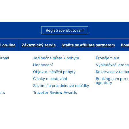
Registrace ubytování
 on-line
Zákaznický servis
Staňte se affiliate partnerem
Book
kromí
Jedinečná místa k pobytu
Pronájem aut
Hodnocení
Vyhledávač leten
Objevte měsíční pobyty
Rezervace v resta
Články o cestování
Booking.com pro 
agentury
Sezónní a prázdninové nabídky
sts
Traveller Review Awards