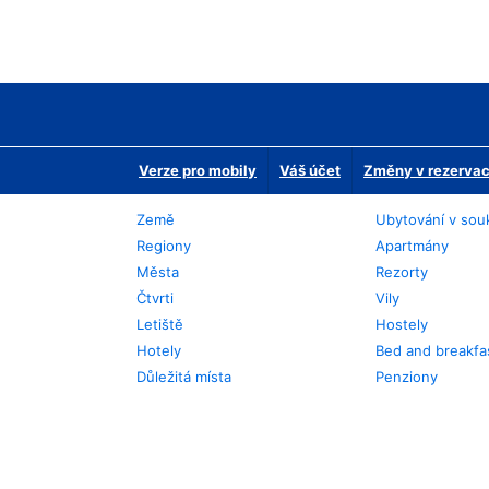
Verze pro mobily
Váš účet
Změny v rezervaci
Země
Ubytování v sou
Regiony
Apartmány
Města
Rezorty
Čtvrti
Vily
Letiště
Hostely
Hotely
Bed and breakfa
Důležitá místa
Penziony