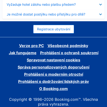
skryt
Obsah
Vyžaduje hotel zálohu nebo platbu předem?
byl
skryt
Obsah
Je možné dostat postýlku nebo přistýlku pro dítě?
byl
skryt
Registrace ubytování
Verze pro PC
Všeobecné podmínky
Jak fungujeme
Prohlášení o ochraně soukromí
Spravovat nastavení cookies
Správa personalizovaných doporučení
Prohlášení o moderním otroctví
Prohlášení o dodržování lidských práv
O Booking.com
Copyright © 1996–2026 Booking.com™. Všechna
práva vyhrazena.