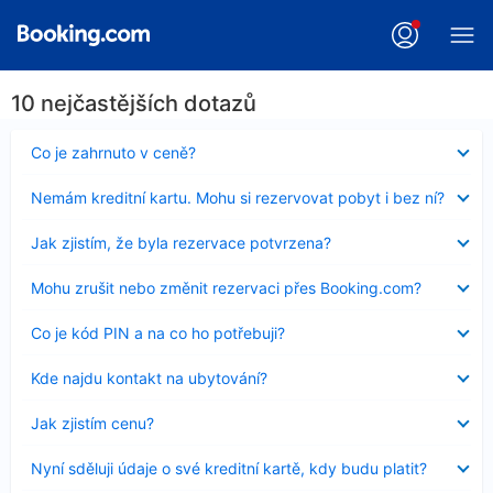
10 nejčastějších dotazů
Obsah
Co je zahrnuto v ceně?
byl
skryt
Obsah
Nemám kreditní kartu. Mohu si rezervovat pobyt i bez ní?
byl
skryt
Obsah
Jak zjistím, že byla rezervace potvrzena?
byl
skryt
Obsah
Mohu zrušit nebo změnit rezervaci přes Booking.com?
byl
skryt
Obsah
Co je kód PIN a na co ho potřebuji?
byl
skryt
Obsah
Kde najdu kontakt na ubytování?
byl
skryt
Obsah
Jak zjistím cenu?
byl
skryt
Obsah
Nyní sděluji údaje o své kreditní kartě, kdy budu platit?
byl