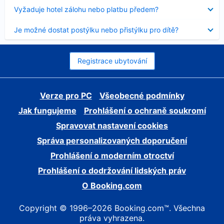
skryt
Obsah
Vyžaduje hotel zálohu nebo platbu předem?
byl
skryt
Obsah
Je možné dostat postýlku nebo přistýlku pro dítě?
byl
skryt
Registrace ubytování
Verze pro PC
Všeobecné podmínky
Jak fungujeme
Prohlášení o ochraně soukromí
Spravovat nastavení cookies
Správa personalizovaných doporučení
Prohlášení o moderním otroctví
Prohlášení o dodržování lidských práv
O Booking.com
Copyright © 1996–2026 Booking.com™. Všechna
práva vyhrazena.