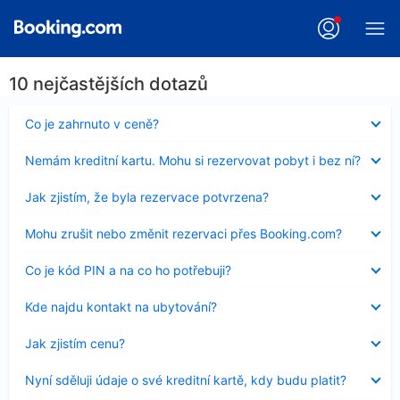
10 nejčastějších dotazů
Obsah
Co je zahrnuto v ceně?
byl
skryt
Obsah
Nemám kreditní kartu. Mohu si rezervovat pobyt i bez ní?
byl
skryt
Obsah
Jak zjistím, že byla rezervace potvrzena?
byl
skryt
Obsah
Mohu zrušit nebo změnit rezervaci přes Booking.com?
byl
skryt
Obsah
Co je kód PIN a na co ho potřebuji?
byl
skryt
Obsah
Kde najdu kontakt na ubytování?
byl
skryt
Obsah
Jak zjistím cenu?
byl
skryt
Obsah
Nyní sděluji údaje o své kreditní kartě, kdy budu platit?
byl