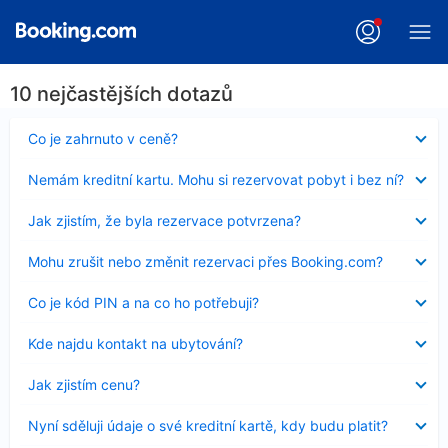
10 nejčastějších dotazů
Obsah
Co je zahrnuto v ceně?
byl
skryt
Obsah
Nemám kreditní kartu. Mohu si rezervovat pobyt i bez ní?
byl
skryt
Obsah
Jak zjistím, že byla rezervace potvrzena?
byl
skryt
Obsah
Mohu zrušit nebo změnit rezervaci přes Booking.com?
byl
skryt
Obsah
Co je kód PIN a na co ho potřebuji?
byl
skryt
Obsah
Kde najdu kontakt na ubytování?
byl
skryt
Obsah
Jak zjistím cenu?
byl
skryt
Obsah
Nyní sděluji údaje o své kreditní kartě, kdy budu platit?
byl