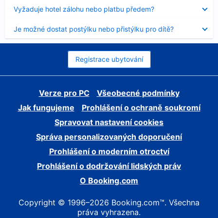
skryt
Obsah
Vyžaduje hotel zálohu nebo platbu předem?
byl
skryt
Obsah
Je možné dostat postýlku nebo přistýlku pro dítě?
byl
skryt
Registrace ubytování
Verze pro PC
Všeobecné podmínky
Jak fungujeme
Prohlášení o ochraně soukromí
Spravovat nastavení cookies
Správa personalizovaných doporučení
Prohlášení o moderním otroctví
Prohlášení o dodržování lidských práv
O Booking.com
Copyright © 1996–2026 Booking.com™. Všechna
práva vyhrazena.