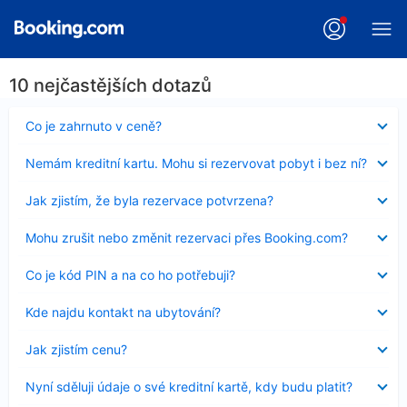
10 nejčastějších dotazů
Obsah
Co je zahrnuto v ceně?
byl
skryt
Obsah
Nemám kreditní kartu. Mohu si rezervovat pobyt i bez ní?
byl
skryt
Obsah
Jak zjistím, že byla rezervace potvrzena?
byl
skryt
Obsah
Mohu zrušit nebo změnit rezervaci přes Booking.com?
byl
skryt
Obsah
Co je kód PIN a na co ho potřebuji?
byl
skryt
Obsah
Kde najdu kontakt na ubytování?
byl
skryt
Obsah
Jak zjistím cenu?
byl
skryt
Obsah
Nyní sděluji údaje o své kreditní kartě, kdy budu platit?
byl