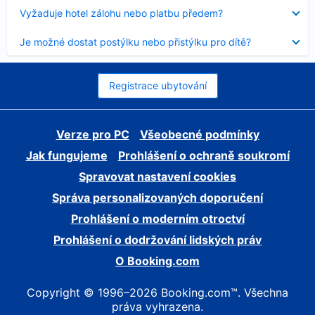
skryt
Obsah
Vyžaduje hotel zálohu nebo platbu předem?
byl
skryt
Obsah
Je možné dostat postýlku nebo přistýlku pro dítě?
byl
skryt
Registrace ubytování
Verze pro PC
Všeobecné podmínky
Jak fungujeme
Prohlášení o ochraně soukromí
Spravovat nastavení cookies
Správa personalizovaných doporučení
Prohlášení o moderním otroctví
Prohlášení o dodržování lidských práv
O Booking.com
Copyright © 1996–2026 Booking.com™. Všechna
práva vyhrazena.