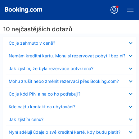
10 nejčastějších dotazů
Obsah
Co je zahrnuto v ceně?
byl
skryt
Obsah
Nemám kreditní kartu. Mohu si rezervovat pobyt i bez ní?
byl
skryt
Obsah
Jak zjistím, že byla rezervace potvrzena?
byl
skryt
Obsah
Mohu zrušit nebo změnit rezervaci přes Booking.com?
byl
skryt
Obsah
Co je kód PIN a na co ho potřebuji?
byl
skryt
Obsah
Kde najdu kontakt na ubytování?
byl
skryt
Obsah
Jak zjistím cenu?
byl
skryt
Obsah
Nyní sděluji údaje o své kreditní kartě, kdy budu platit?
byl