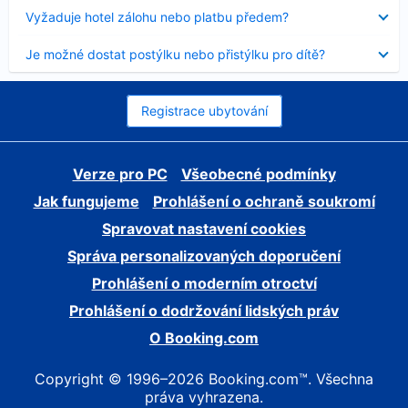
skryt
Obsah
Vyžaduje hotel zálohu nebo platbu předem?
byl
skryt
Obsah
Je možné dostat postýlku nebo přistýlku pro dítě?
byl
skryt
Registrace ubytování
Verze pro PC
Všeobecné podmínky
Jak fungujeme
Prohlášení o ochraně soukromí
Spravovat nastavení cookies
Správa personalizovaných doporučení
Prohlášení o moderním otroctví
Prohlášení o dodržování lidských práv
O Booking.com
Copyright © 1996–2026 Booking.com™. Všechna
práva vyhrazena.