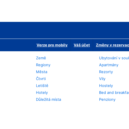
Verze pro mobily
Váš účet
Změny v rezervaci
Země
Ubytování v sou
Regiony
Apartmány
Města
Rezorty
Čtvrti
Vily
Letiště
Hostely
Hotely
Bed and breakfa
Důležitá místa
Penziony