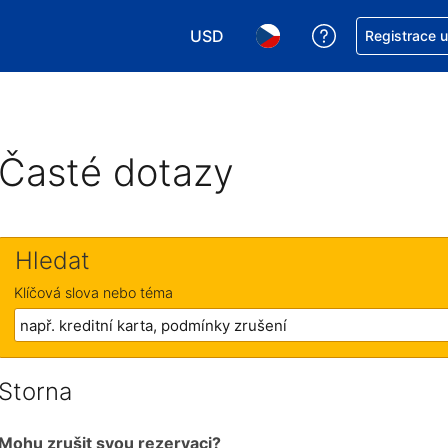
USD
Asistence s re
Registrace 
Vyberte si měnu. Aktuálně zvolen
Vyberte si jazyk. Aktuáln
Časté dotazy
Hledat
Klíčová slova nebo téma
Storna
Mohu zrušit svou rezervaci?