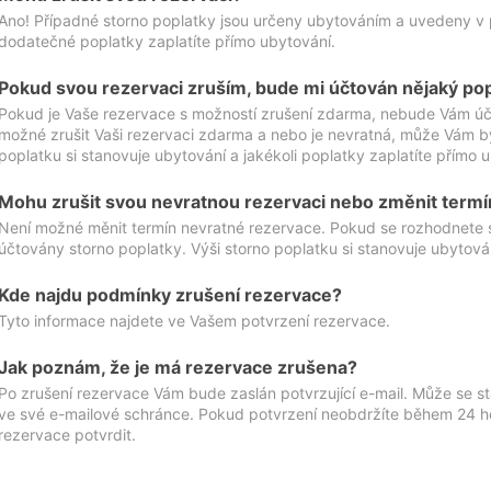
Ano! Případné storno poplatky jsou určeny ubytováním a uvedeny v 
dodatečné poplatky zaplatíte přímo ubytování.
Pokud svou rezervaci zruším, bude mi účtován nějaký po
Pokud je Vaše rezervace s možností zrušení zdarma, nebude Vám účt
možné zrušit Vaši rezervaci zdarma a nebo je nevratná, může Vám bý
poplatku si stanovuje ubytování a jakékoli poplatky zaplatíte přímo 
Mohu zrušit svou nevratnou rezervaci nebo změnit termí
Není možné měnit termín nevratné rezervace. Pokud se rozhodnete 
účtovány storno poplatky. Výši storno poplatku si stanovuje ubytován
Kde najdu podmínky zrušení rezervace?
Tyto informace najdete ve Vašem potvrzení rezervace.
Jak poznám, že je má rezervace zrušena?
Po zrušení rezervace Vám bude zaslán potvrzující e-mail. Může se st
ve své e-mailové schránce. Pokud potvrzení neobdržíte během 24 hod
rezervace potvrdit.