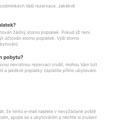
podmínkách Vaší rezervace. Jakékoli
platek?
ován žádný storno poplatek. Pokud již není
t účtován storno poplatek. Výši storno
ubytování.
n pobytu?
svou nevratnou rezervaci zrušit, mohou Vám být
í a jakékoli poplatky zaplatíte přímo ubytování.
át, že tento e-mail najdete v nevyžádané poště
in, spojte se s ubytováním a nechte si zrušení