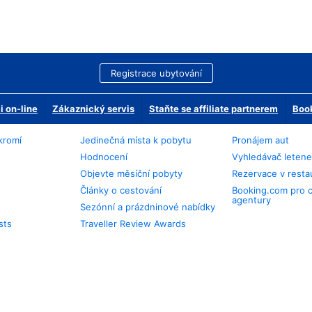
Registrace ubytování
 on-line
Zákaznický servis
Staňte se affiliate partnerem
Book
kromí
Jedinečná místa k pobytu
Pronájem aut
Hodnocení
Vyhledávač leten
Objevte měsíční pobyty
Rezervace v resta
Články o cestování
Booking.com pro 
agentury
Sezónní a prázdninové nabídky
sts
Traveller Review Awards