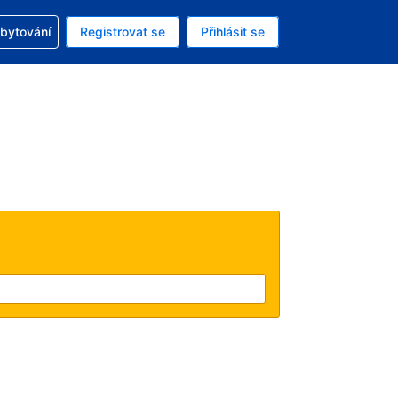
zervací
ubytování
Registrovat se
Přihlásit se
á měna: Americký dolar
ě zvolený jazyk: V češtině