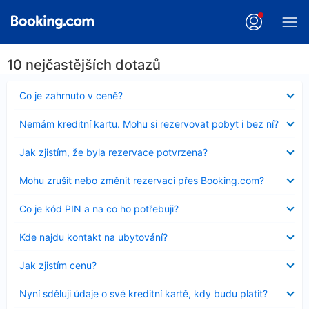
10 nejčastějších dotazů
Obsah
Co je zahrnuto v ceně?
byl
skryt
Obsah
Nemám kreditní kartu. Mohu si rezervovat pobyt i bez ní?
byl
skryt
Obsah
Jak zjistím, že byla rezervace potvrzena?
byl
skryt
Obsah
Mohu zrušit nebo změnit rezervaci přes Booking.com?
byl
skryt
Obsah
Co je kód PIN a na co ho potřebuji?
byl
skryt
Obsah
Kde najdu kontakt na ubytování?
byl
skryt
Obsah
Jak zjistím cenu?
byl
skryt
Obsah
Nyní sděluji údaje o své kreditní kartě, kdy budu platit?
byl