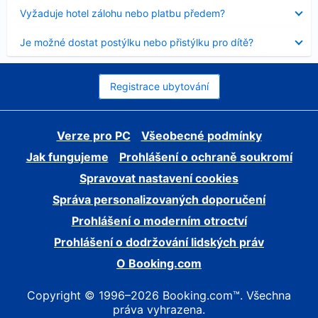
skryt
Obsah
Vyžaduje hotel zálohu nebo platbu předem?
byl
skryt
Obsah
Je možné dostat postýlku nebo přistýlku pro dítě?
byl
skryt
Registrace ubytování
Verze pro PC
Všeobecné podmínky
Jak fungujeme
Prohlášení o ochraně soukromí
Spravovat nastavení cookies
Správa personalizovaných doporučení
Prohlášení o moderním otroctví
Prohlášení o dodržování lidských práv
O Booking.com
Copyright © 1996–2026 Booking.com™. Všechna
práva vyhrazena.