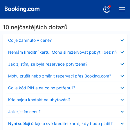
10 nejčastějších dotazů
Obsah
Co je zahrnuto v ceně?
byl
skryt
Obsah
Nemám kreditní kartu. Mohu si rezervovat pobyt i bez ní?
byl
skryt
Obsah
Jak zjistím, že byla rezervace potvrzena?
byl
skryt
Obsah
Mohu zrušit nebo změnit rezervaci přes Booking.com?
byl
skryt
Obsah
Co je kód PIN a na co ho potřebuji?
byl
skryt
Obsah
Kde najdu kontakt na ubytování?
byl
skryt
Obsah
Jak zjistím cenu?
byl
skryt
Obsah
Nyní sděluji údaje o své kreditní kartě, kdy budu platit?
byl