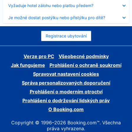
skryt
Obsah
Vyžaduje hotel zálohu nebo platbu předem?
byl
skryt
Obsah
Je možné dostat postýlku nebo přistýlku pro dítě?
byl
skryt
Registrace ubytování
Verze pro PC
Všeobecné podmínky
Jak fungujeme
Prohlášení o ochraně soukromí
Spravovat nastavení cookies
Správa personalizovaných doporučení
Prohlášení o moderním otroctví
Prohlášení o dodržování lidských práv
O Booking.com
Copyright © 1996–2026 Booking.com™. Všechna
práva vyhrazena.