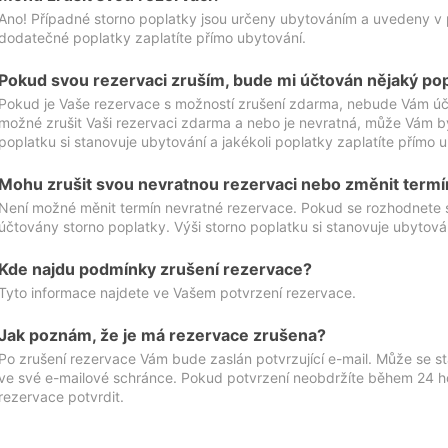
Ano! Případné storno poplatky jsou určeny ubytováním a uvedeny v 
dodatečné poplatky zaplatíte přímo ubytování.
Pokud svou rezervaci zruším, bude mi účtován nějaký po
Pokud je Vaše rezervace s možností zrušení zdarma, nebude Vám účt
možné zrušit Vaši rezervaci zdarma a nebo je nevratná, může Vám bý
poplatku si stanovuje ubytování a jakékoli poplatky zaplatíte přímo 
Mohu zrušit svou nevratnou rezervaci nebo změnit termí
Není možné měnit termín nevratné rezervace. Pokud se rozhodnete 
účtovány storno poplatky. Výši storno poplatku si stanovuje ubytován
Kde najdu podmínky zrušení rezervace?
Tyto informace najdete ve Vašem potvrzení rezervace.
Jak poznám, že je má rezervace zrušena?
Po zrušení rezervace Vám bude zaslán potvrzující e-mail. Může se st
ve své e-mailové schránce. Pokud potvrzení neobdržíte během 24 hod
rezervace potvrdit.