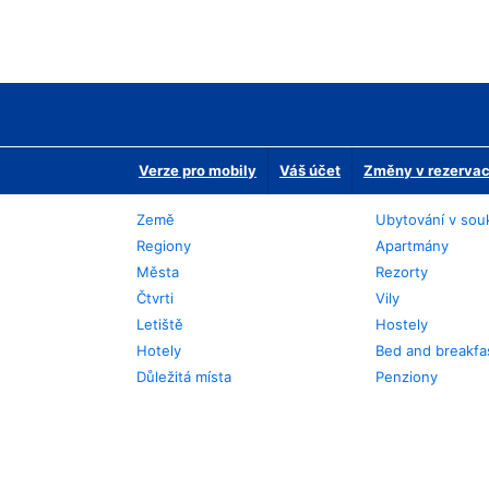
Verze pro mobily
Váš účet
Změny v rezervaci
Země
Ubytování v sou
Regiony
Apartmány
Města
Rezorty
Čtvrti
Vily
Letiště
Hostely
Hotely
Bed and breakfa
Důležitá místa
Penziony