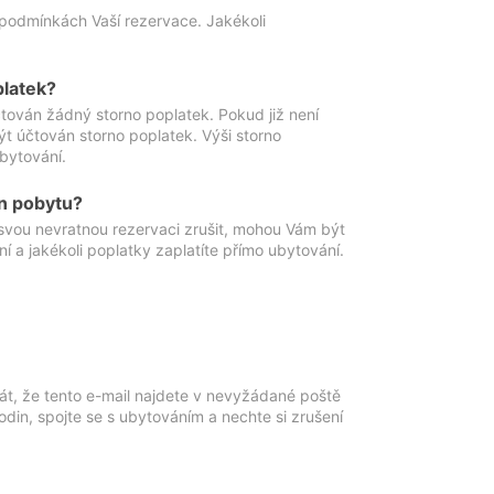
podmínkách Vaší rezervace. Jakékoli
platek?
ován žádný storno poplatek. Pokud již není
t účtován storno poplatek. Výši storno
ubytování.
n pobytu?
svou nevratnou rezervaci zrušit, mohou Vám být
í a jakékoli poplatky zaplatíte přímo ubytování.
át, že tento e-mail najdete v nevyžádané poště
in, spojte se s ubytováním a nechte si zrušení