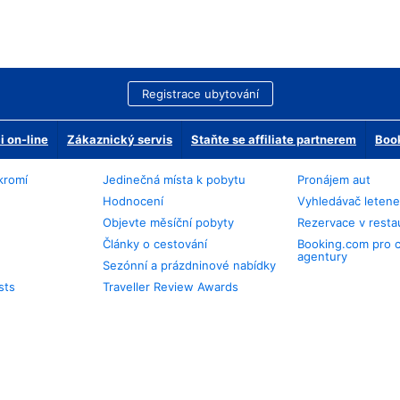
Registrace ubytování
 on-line
Zákaznický servis
Staňte se affiliate partnerem
Book
kromí
Jedinečná místa k pobytu
Pronájem aut
Hodnocení
Vyhledávač leten
Objevte měsíční pobyty
Rezervace v resta
Články o cestování
Booking.com pro 
agentury
Sezónní a prázdninové nabídky
sts
Traveller Review Awards