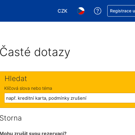
CZK
Asistence s re
Registrace 
Vyberte si měnu. Aktuálně zvole
Vyberte si jazyk. Aktuáln
Časté dotazy
Hledat
Klíčová slova nebo téma
Storna
Mohu zrušit svou rezervaci?