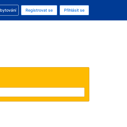
zervací
ubytování
Registrovat se
Přihlásit se
ná měna: Česká koruna
ě zvolený jazyk: V češtině