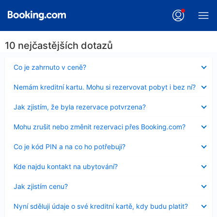
10 nejčastějších dotazů
Obsah
Co je zahrnuto v ceně?
byl
skryt
Obsah
Nemám kreditní kartu. Mohu si rezervovat pobyt i bez ní?
byl
skryt
Obsah
Jak zjistím, že byla rezervace potvrzena?
byl
skryt
Obsah
Mohu zrušit nebo změnit rezervaci přes Booking.com?
byl
skryt
Obsah
Co je kód PIN a na co ho potřebuji?
byl
skryt
Obsah
Kde najdu kontakt na ubytování?
byl
skryt
Obsah
Jak zjistím cenu?
byl
skryt
Obsah
Nyní sděluji údaje o své kreditní kartě, kdy budu platit?
byl