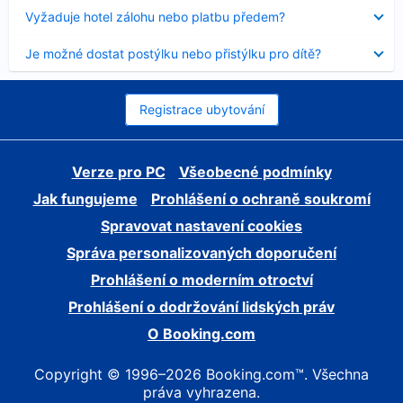
skryt
Obsah
Vyžaduje hotel zálohu nebo platbu předem?
byl
skryt
Obsah
Je možné dostat postýlku nebo přistýlku pro dítě?
byl
skryt
Registrace ubytování
Verze pro PC
Všeobecné podmínky
Jak fungujeme
Prohlášení o ochraně soukromí
Spravovat nastavení cookies
Správa personalizovaných doporučení
Prohlášení o moderním otroctví
Prohlášení o dodržování lidských práv
O Booking.com
Copyright © 1996–2026 Booking.com™. Všechna
práva vyhrazena.