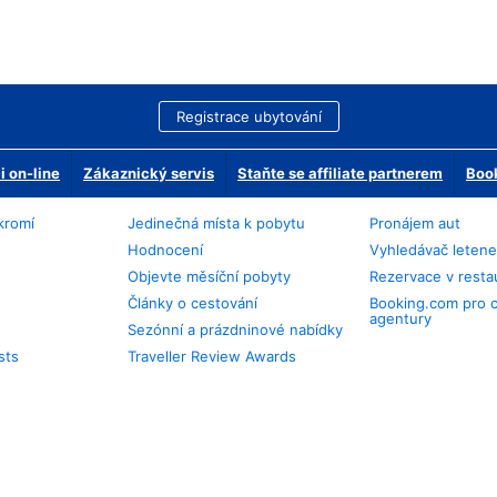
Registrace ubytování
 on-line
Zákaznický servis
Staňte se affiliate partnerem
Book
kromí
Jedinečná místa k pobytu
Pronájem aut
Hodnocení
Vyhledávač leten
Objevte měsíční pobyty
Rezervace v resta
Články o cestování
Booking.com pro 
agentury
Sezónní a prázdninové nabídky
sts
Traveller Review Awards