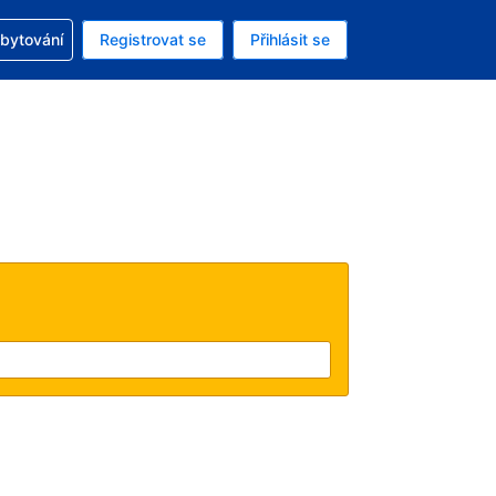
zervací
ubytování
Registrovat se
Přihlásit se
á měna: Americký dolar
ě zvolený jazyk: V češtině