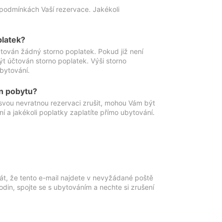
podmínkách Vaší rezervace. Jakékoli
platek?
ován žádný storno poplatek. Pokud již není
t účtován storno poplatek. Výši storno
ubytování.
n pobytu?
svou nevratnou rezervaci zrušit, mohou Vám být
í a jakékoli poplatky zaplatíte přímo ubytování.
át, že tento e-mail najdete v nevyžádané poště
in, spojte se s ubytováním a nechte si zrušení