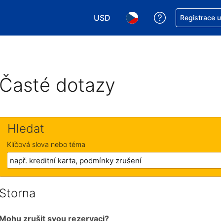
USD
Asistence s re
Registrace 
Vyberte si měnu. Aktuálně zvolen
Vyberte si jazyk. Aktuáln
Časté dotazy
Hledat
Klíčová slova nebo téma
Storna
Mohu zrušit svou rezervaci?