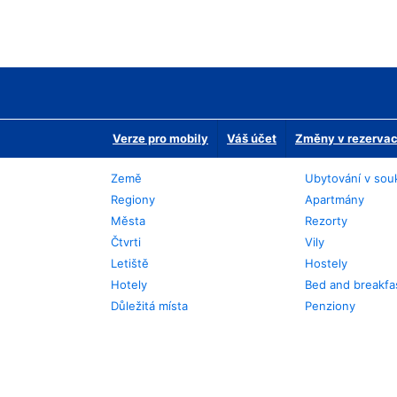
Verze pro mobily
Váš účet
Změny v rezervaci
Země
Ubytování v sou
Regiony
Apartmány
Města
Rezorty
Čtvrti
Vily
Letiště
Hostely
Hotely
Bed and breakfa
Důležitá místa
Penziony