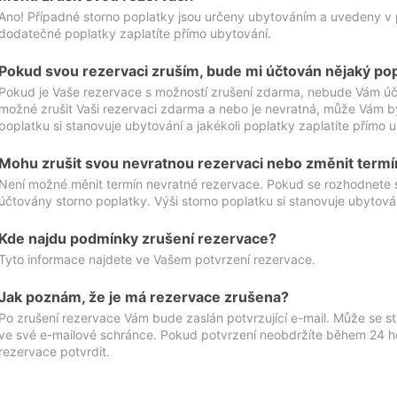
Ano! Případné storno poplatky jsou určeny ubytováním a uvedeny v 
dodatečné poplatky zaplatíte přímo ubytování.
Pokud svou rezervaci zruším, bude mi účtován nějaký po
Pokud je Vaše rezervace s možností zrušení zdarma, nebude Vám účt
možné zrušit Vaši rezervaci zdarma a nebo je nevratná, může Vám bý
poplatku si stanovuje ubytování a jakékoli poplatky zaplatíte přímo 
Mohu zrušit svou nevratnou rezervaci nebo změnit termí
Není možné měnit termín nevratné rezervace. Pokud se rozhodnete 
účtovány storno poplatky. Výši storno poplatku si stanovuje ubytován
Kde najdu podmínky zrušení rezervace?
Tyto informace najdete ve Vašem potvrzení rezervace.
Jak poznám, že je má rezervace zrušena?
Po zrušení rezervace Vám bude zaslán potvrzující e-mail. Může se st
ve své e-mailové schránce. Pokud potvrzení neobdržíte během 24 hod
rezervace potvrdit.