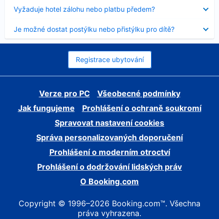
skryt
Obsah
Vyžaduje hotel zálohu nebo platbu předem?
byl
skryt
Obsah
Je možné dostat postýlku nebo přistýlku pro dítě?
byl
skryt
Registrace ubytování
Verze pro PC
Všeobecné podmínky
Jak fungujeme
Prohlášení o ochraně soukromí
Spravovat nastavení cookies
Správa personalizovaných doporučení
Prohlášení o moderním otroctví
Prohlášení o dodržování lidských práv
O Booking.com
Copyright © 1996–2026 Booking.com™. Všechna
práva vyhrazena.