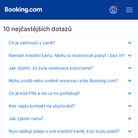
10 nejčastějších dotazů
Obsah
Co je zahrnuto v ceně?
byl
skryt
Obsah
Nemám kreditní kartu. Mohu si rezervovat pobyt i bez ní?
byl
skryt
Obsah
Jak zjistím, že byla rezervace potvrzena?
byl
skryt
Obsah
Mohu zrušit nebo změnit rezervaci přes Booking.com?
byl
skryt
Obsah
Co je kód PIN a na co ho potřebuji?
byl
skryt
Obsah
Kde najdu kontakt na ubytování?
byl
skryt
Obsah
Jak zjistím cenu?
byl
skryt
Obsah
Nyní sděluji údaje o své kreditní kartě, kdy budu platit?
byl