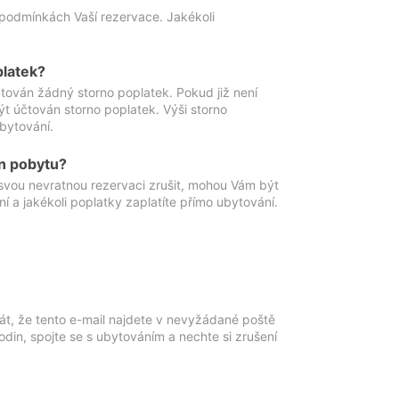
podmínkách Vaší rezervace. Jakékoli
platek?
ován žádný storno poplatek. Pokud již není
t účtován storno poplatek. Výši storno
ubytování.
n pobytu?
svou nevratnou rezervaci zrušit, mohou Vám být
í a jakékoli poplatky zaplatíte přímo ubytování.
át, že tento e-mail najdete v nevyžádané poště
in, spojte se s ubytováním a nechte si zrušení