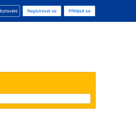
zervací
ubytování
Registrovat se
Přihlásit se
ná měna: Česká koruna
ě zvolený jazyk: V češtině