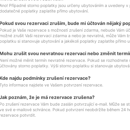
Ano! Případné storno poplatky jsou určeny ubytováním a uvedeny v 
dodatečné poplatky zaplatíte přímo ubytování.
Pokud svou rezervaci zruším, bude mi účtován nějaký po
Pokud je Vaše rezervace s možností zrušení zdarma, nebude Vám účt
možné zrušit Vaši rezervaci zdarma a nebo je nevratná, může Vám bý
poplatku si stanovuje ubytování a jakékoli poplatky zaplatíte přímo 
Mohu zrušit svou nevratnou rezervaci nebo změnit termí
Není možné měnit termín nevratné rezervace. Pokud se rozhodnete 
účtovány storno poplatky. Výši storno poplatku si stanovuje ubytován
Kde najdu podmínky zrušení rezervace?
Tyto informace najdete ve Vašem potvrzení rezervace.
Jak poznám, že je má rezervace zrušena?
Po zrušení rezervace Vám bude zaslán potvrzující e-mail. Může se st
ve své e-mailové schránce. Pokud potvrzení neobdržíte během 24 hod
rezervace potvrdit.