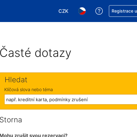
CZK
Asistence s re
Registrace 
Vyberte si měnu. Aktuálně zvole
Vyberte si jazyk. Aktuáln
Časté dotazy
Hledat
Klíčová slova nebo téma
Storna
Mohu zrušit svou rezervaci?