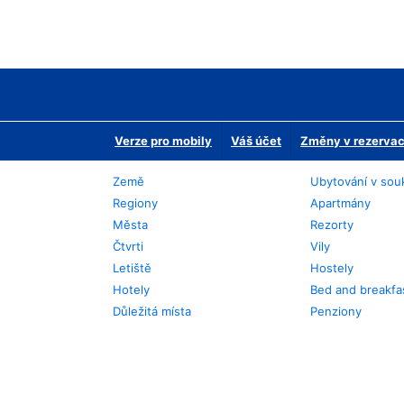
Verze pro mobily
Váš účet
Změny v rezervaci
Země
Ubytování v sou
Regiony
Apartmány
Města
Rezorty
Čtvrti
Vily
Letiště
Hostely
Hotely
Bed and breakfa
Důležitá místa
Penziony