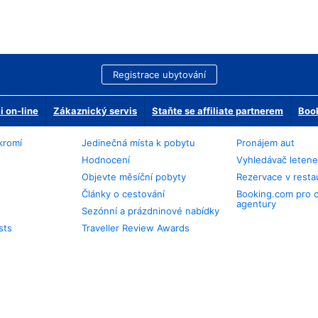
Registrace ubytování
 on-line
Zákaznický servis
Staňte se affiliate partnerem
Book
kromí
Jedinečná místa k pobytu
Pronájem aut
Hodnocení
Vyhledávač leten
Objevte měsíční pobyty
Rezervace v resta
Články o cestování
Booking.com pro 
agentury
Sezónní a prázdninové nabídky
sts
Traveller Review Awards