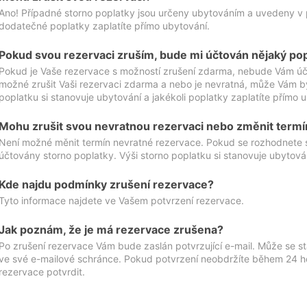
Ano! Případné storno poplatky jsou určeny ubytováním a uvedeny v 
dodatečné poplatky zaplatíte přímo ubytování.
Pokud svou rezervaci zruším, bude mi účtován nějaký po
Pokud je Vaše rezervace s možností zrušení zdarma, nebude Vám účt
možné zrušit Vaši rezervaci zdarma a nebo je nevratná, může Vám bý
poplatku si stanovuje ubytování a jakékoli poplatky zaplatíte přímo 
Mohu zrušit svou nevratnou rezervaci nebo změnit termí
Není možné měnit termín nevratné rezervace. Pokud se rozhodnete 
účtovány storno poplatky. Výši storno poplatku si stanovuje ubytován
Kde najdu podmínky zrušení rezervace?
Tyto informace najdete ve Vašem potvrzení rezervace.
Jak poznám, že je má rezervace zrušena?
Po zrušení rezervace Vám bude zaslán potvrzující e-mail. Může se st
ve své e-mailové schránce. Pokud potvrzení neobdržíte během 24 hod
rezervace potvrdit.