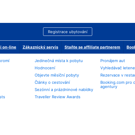
Registrace ubytování
 on-line
Zákaznický servis
Staňte se affiliate partnerem
Book
kromí
Jedinečná místa k pobytu
Pronájem aut
Hodnocení
Vyhledávač leten
Objevte měsíční pobyty
Rezervace v resta
Články o cestování
Booking.com pro 
agentury
Sezónní a prázdninové nabídky
sts
Traveller Review Awards