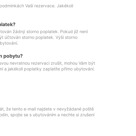
podmínkách Vaší rezervace. Jakékoli
platek?
ován žádný storno poplatek. Pokud již není
t účtován storno poplatek. Výši storno
ubytování.
n pobytu?
svou nevratnou rezervaci zrušit, mohou Vám být
í a jakékoli poplatky zaplatíte přímo ubytování.
át, že tento e-mail najdete v nevyžádané poště
in, spojte se s ubytováním a nechte si zrušení