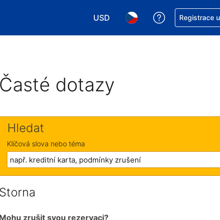
USD
Asistence s re
Registrace 
Vyberte si měnu. Aktuálně zvolen
Vyberte si jazyk. Aktuáln
Časté dotazy
Hledat
Klíčová slova nebo téma
Storna
Mohu zrušit svou rezervaci?