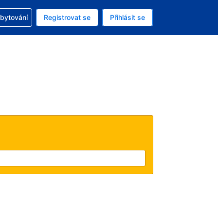
zervací
ubytování
Registrovat se
Přihlásit se
á měna: Americký dolar
ě zvolený jazyk: V češtině