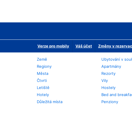
Verze pro mobily
Váš účet
Změny v rezervaci
Země
Ubytování v sou
Regiony
Apartmány
Města
Rezorty
Čtvrti
Vily
Letiště
Hostely
Hotely
Bed and breakfa
Důležitá místa
Penziony