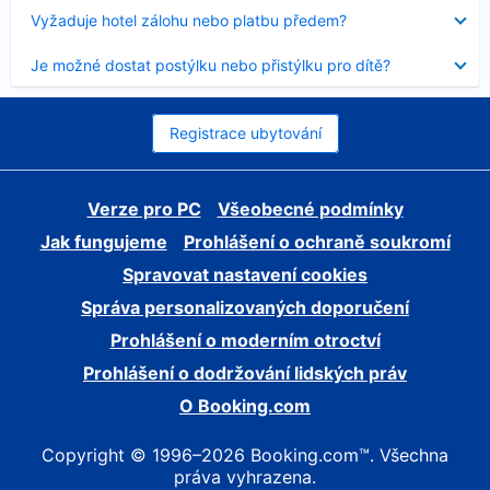
skryt
Obsah
Vyžaduje hotel zálohu nebo platbu předem?
byl
skryt
Obsah
Je možné dostat postýlku nebo přistýlku pro dítě?
byl
skryt
Registrace ubytování
Verze pro PC
Všeobecné podmínky
Jak fungujeme
Prohlášení o ochraně soukromí
Spravovat nastavení cookies
Správa personalizovaných doporučení
Prohlášení o moderním otroctví
Prohlášení o dodržování lidských práv
O Booking.com
Copyright © 1996–2026 Booking.com™. Všechna
práva vyhrazena.