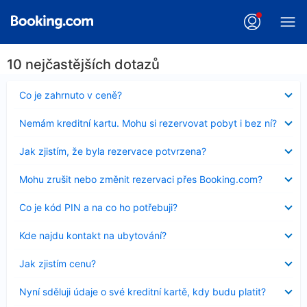
10 nejčastějších dotazů
Obsah
Co je zahrnuto v ceně?
byl
skryt
Obsah
Nemám kreditní kartu. Mohu si rezervovat pobyt i bez ní?
byl
skryt
Obsah
Jak zjistím, že byla rezervace potvrzena?
byl
skryt
Obsah
Mohu zrušit nebo změnit rezervaci přes Booking.com?
byl
skryt
Obsah
Co je kód PIN a na co ho potřebuji?
byl
skryt
Obsah
Kde najdu kontakt na ubytování?
byl
skryt
Obsah
Jak zjistím cenu?
byl
skryt
Obsah
Nyní sděluji údaje o své kreditní kartě, kdy budu platit?
byl