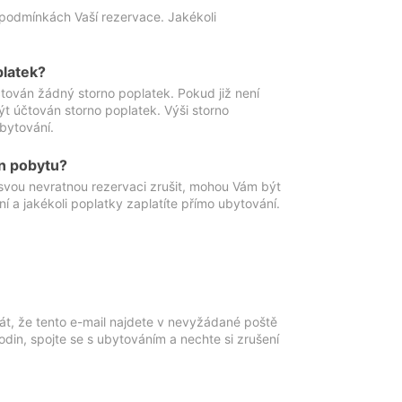
podmínkách Vaší rezervace. Jakékoli
platek?
ován žádný storno poplatek. Pokud již není
t účtován storno poplatek. Výši storno
ubytování.
n pobytu?
svou nevratnou rezervaci zrušit, mohou Vám být
í a jakékoli poplatky zaplatíte přímo ubytování.
át, že tento e-mail najdete v nevyžádané poště
in, spojte se s ubytováním a nechte si zrušení