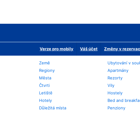
Verze pro mobily
Váš účet
Změny v rezervaci
Země
Ubytování v sou
Regiony
Apartmány
Města
Rezorty
Čtvrti
Vily
Letiště
Hostely
Hotely
Bed and breakfa
Důležitá místa
Penziony