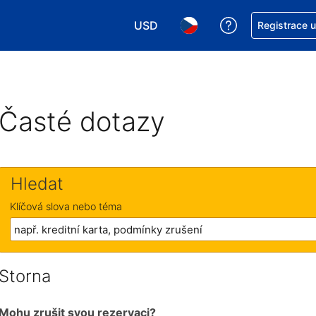
USD
Asistence s re
Registrace 
Vyberte si měnu. Aktuálně zvolen
Vyberte si jazyk. Aktuáln
Časté dotazy
Hledat
Klíčová slova nebo téma
Storna
Mohu zrušit svou rezervaci?