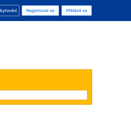
zervací
ubytování
Registrovat se
Přihlásit se
á měna: Americký dolar
ě zvolený jazyk: V češtině