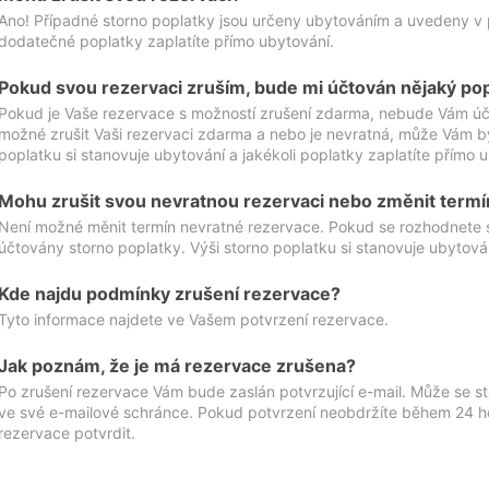
Ano! Případné storno poplatky jsou určeny ubytováním a uvedeny v 
dodatečné poplatky zaplatíte přímo ubytování.
Pokud svou rezervaci zruším, bude mi účtován nějaký po
Pokud je Vaše rezervace s možností zrušení zdarma, nebude Vám účt
možné zrušit Vaši rezervaci zdarma a nebo je nevratná, může Vám bý
poplatku si stanovuje ubytování a jakékoli poplatky zaplatíte přímo 
Mohu zrušit svou nevratnou rezervaci nebo změnit termí
Není možné měnit termín nevratné rezervace. Pokud se rozhodnete 
účtovány storno poplatky. Výši storno poplatku si stanovuje ubytován
Kde najdu podmínky zrušení rezervace?
Tyto informace najdete ve Vašem potvrzení rezervace.
Jak poznám, že je má rezervace zrušena?
Po zrušení rezervace Vám bude zaslán potvrzující e-mail. Může se st
ve své e-mailové schránce. Pokud potvrzení neobdržíte během 24 hod
rezervace potvrdit.