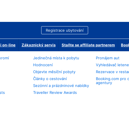
Registrace ubytování
 on-line
Zákaznický servis
Staňte se affiliate partnerem
Book
kromí
Jedinečná místa k pobytu
Pronájem aut
Hodnocení
Vyhledávač leten
Objevte měsíční pobyty
Rezervace v resta
Články o cestování
Booking.com pro 
agentury
Sezónní a prázdninové nabídky
sts
Traveller Review Awards