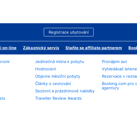
Registrace ubytování
 on-line
Zákaznický servis
Staňte se affiliate partnerem
Book
kromí
Jedinečná místa k pobytu
Pronájem aut
Hodnocení
Vyhledávač leten
Objevte měsíční pobyty
Rezervace v resta
Články o cestování
Booking.com pro 
agentury
Sezónní a prázdninové nabídky
sts
Traveller Review Awards