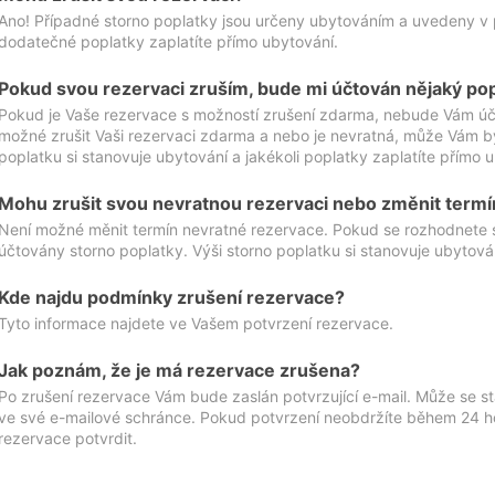
Ano! Případné storno poplatky jsou určeny ubytováním a uvedeny v 
dodatečné poplatky zaplatíte přímo ubytování.
Pokud svou rezervaci zruším, bude mi účtován nějaký po
Pokud je Vaše rezervace s možností zrušení zdarma, nebude Vám účt
možné zrušit Vaši rezervaci zdarma a nebo je nevratná, může Vám bý
poplatku si stanovuje ubytování a jakékoli poplatky zaplatíte přímo 
Mohu zrušit svou nevratnou rezervaci nebo změnit termí
Není možné měnit termín nevratné rezervace. Pokud se rozhodnete 
účtovány storno poplatky. Výši storno poplatku si stanovuje ubytován
Kde najdu podmínky zrušení rezervace?
Tyto informace najdete ve Vašem potvrzení rezervace.
Jak poznám, že je má rezervace zrušena?
Po zrušení rezervace Vám bude zaslán potvrzující e-mail. Může se st
ve své e-mailové schránce. Pokud potvrzení neobdržíte během 24 hod
rezervace potvrdit.