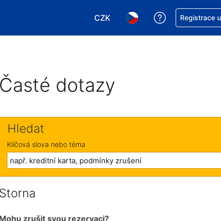
CZK
Asistence s re
Registrace 
Vyberte si měnu. Aktuálně zvole
Vyberte si jazyk. Aktuáln
Časté dotazy
Hledat
Klíčová slova nebo téma
Storna
Mohu zrušit svou rezervaci?