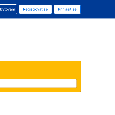
zervací
ubytování
Registrovat se
Přihlásit se
ná měna: Česká koruna
ě zvolený jazyk: V češtině