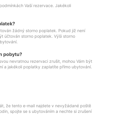
podmínkách Vaší rezervace. Jakékoli
platek?
ován žádný storno poplatek. Pokud již není
t účtován storno poplatek. Výši storno
ubytování.
n pobytu?
svou nevratnou rezervaci zrušit, mohou Vám být
í a jakékoli poplatky zaplatíte přímo ubytování.
át, že tento e-mail najdete v nevyžádané poště
in, spojte se s ubytováním a nechte si zrušení