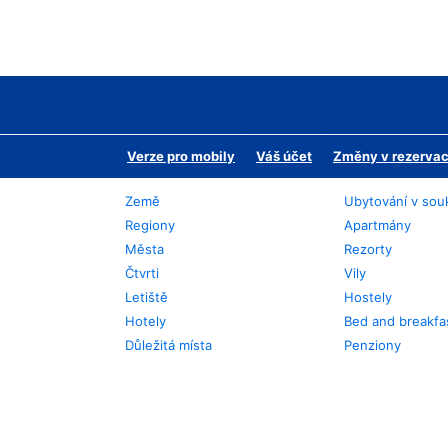
Verze pro mobily
Váš účet
Změny v rezervaci
Země
Ubytování v sou
Regiony
Apartmány
Města
Rezorty
Čtvrti
Vily
Letiště
Hostely
Hotely
Bed and breakfa
Důležitá místa
Penziony