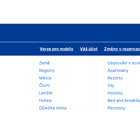
Verze pro mobily
Váš účet
Změny v rezervaci
Země
Ubytování v sou
Regiony
Apartmány
Města
Rezorty
Čtvrti
Vily
Letiště
Hostely
Hotely
Bed and breakfa
Důležitá místa
Penziony