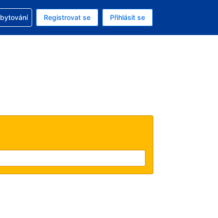
zervací
ubytování
Registrovat se
Přihlásit se
á měna: Americký dolar
ě zvolený jazyk: V češtině