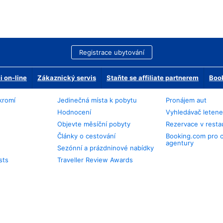
Registrace ubytování
 on-line
Zákaznický servis
Staňte se affiliate partnerem
Book
kromí
Jedinečná místa k pobytu
Pronájem aut
Hodnocení
Vyhledávač leten
Objevte měsíční pobyty
Rezervace v resta
Články o cestování
Booking.com pro 
agentury
Sezónní a prázdninové nabídky
sts
Traveller Review Awards