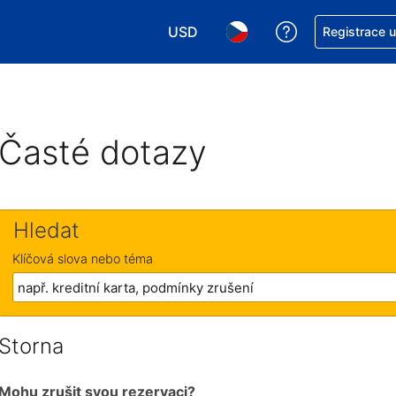
USD
Asistence s re
Registrace 
Vyberte si měnu. Aktuálně zvolen
Vyberte si jazyk. Aktuáln
Časté dotazy
Hledat
Klíčová slova nebo téma
Storna
Mohu zrušit svou rezervaci?