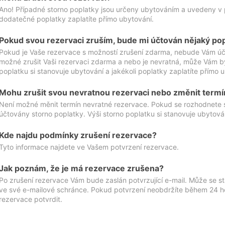
Ano! Případné storno poplatky jsou určeny ubytováním a uvedeny v 
dodatečné poplatky zaplatíte přímo ubytování.
Pokud svou rezervaci zruším, bude mi účtován nějaký po
Pokud je Vaše rezervace s možností zrušení zdarma, nebude Vám účt
možné zrušit Vaši rezervaci zdarma a nebo je nevratná, může Vám bý
poplatku si stanovuje ubytování a jakékoli poplatky zaplatíte přímo 
Mohu zrušit svou nevratnou rezervaci nebo změnit termí
Není možné měnit termín nevratné rezervace. Pokud se rozhodnete 
účtovány storno poplatky. Výši storno poplatku si stanovuje ubytován
Kde najdu podmínky zrušení rezervace?
Tyto informace najdete ve Vašem potvrzení rezervace.
Jak poznám, že je má rezervace zrušena?
Po zrušení rezervace Vám bude zaslán potvrzující e-mail. Může se st
ve své e-mailové schránce. Pokud potvrzení neobdržíte během 24 hod
rezervace potvrdit.