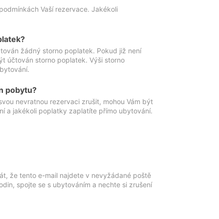
podmínkách Vaší rezervace. Jakékoli
platek?
ován žádný storno poplatek. Pokud již není
t účtován storno poplatek. Výši storno
ubytování.
n pobytu?
svou nevratnou rezervaci zrušit, mohou Vám být
í a jakékoli poplatky zaplatíte přímo ubytování.
át, že tento e-mail najdete v nevyžádané poště
in, spojte se s ubytováním a nechte si zrušení