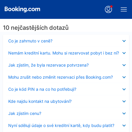
10 nejčastějších dotazů
Obsah
Co je zahrnuto v ceně?
byl
skryt
Obsah
Nemám kreditní kartu. Mohu si rezervovat pobyt i bez ní?
byl
skryt
Obsah
Jak zjistím, že byla rezervace potvrzena?
byl
skryt
Obsah
Mohu zrušit nebo změnit rezervaci přes Booking.com?
byl
skryt
Obsah
Co je kód PIN a na co ho potřebuji?
byl
skryt
Obsah
Kde najdu kontakt na ubytování?
byl
skryt
Obsah
Jak zjistím cenu?
byl
skryt
Obsah
Nyní sděluji údaje o své kreditní kartě, kdy budu platit?
byl