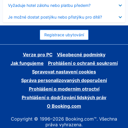
skryt
Obsah
Vyžaduje hotel zálohu nebo platbu předem?
byl
skryt
Obsah
Je možné dostat postýlku nebo přistýlku pro dítě?
byl
skryt
Registrace ubytování
Verze pro PC
Všeobecné podmínky
Jak fungujeme
Prohlášení o ochraně soukromí
Spravovat nastavení cookies
Správa personalizovaných doporučení
Prohlášení o moderním otroctví
Prohlášení o dodržování lidských práv
O Booking.com
Copyright © 1996–2026 Booking.com™. Všechna
práva vyhrazena.