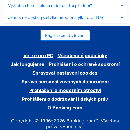
skryt
Obsah
Vyžaduje hotel zálohu nebo platbu předem?
byl
skryt
Obsah
Je možné dostat postýlku nebo přistýlku pro dítě?
byl
skryt
Registrace ubytování
Verze pro PC
Všeobecné podmínky
Jak fungujeme
Prohlášení o ochraně soukromí
Spravovat nastavení cookies
Správa personalizovaných doporučení
Prohlášení o moderním otroctví
Prohlášení o dodržování lidských práv
O Booking.com
Copyright © 1996–2026 Booking.com™. Všechna
práva vyhrazena.