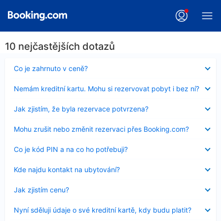
10 nejčastějších dotazů
Obsah
Co je zahrnuto v ceně?
byl
skryt
Obsah
Nemám kreditní kartu. Mohu si rezervovat pobyt i bez ní?
byl
skryt
Obsah
Jak zjistím, že byla rezervace potvrzena?
byl
skryt
Obsah
Mohu zrušit nebo změnit rezervaci přes Booking.com?
byl
skryt
Obsah
Co je kód PIN a na co ho potřebuji?
byl
skryt
Obsah
Kde najdu kontakt na ubytování?
byl
skryt
Obsah
Jak zjistím cenu?
byl
skryt
Obsah
Nyní sděluji údaje o své kreditní kartě, kdy budu platit?
byl