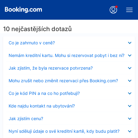
10 nejčastějších dotazů
Obsah
Co je zahrnuto v ceně?
byl
skryt
Obsah
Nemám kreditní kartu. Mohu si rezervovat pobyt i bez ní?
byl
skryt
Obsah
Jak zjistím, že byla rezervace potvrzena?
byl
skryt
Obsah
Mohu zrušit nebo změnit rezervaci přes Booking.com?
byl
skryt
Obsah
Co je kód PIN a na co ho potřebuji?
byl
skryt
Obsah
Kde najdu kontakt na ubytování?
byl
skryt
Obsah
Jak zjistím cenu?
byl
skryt
Obsah
Nyní sděluji údaje o své kreditní kartě, kdy budu platit?
byl