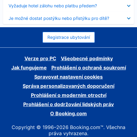
skryt
Obsah
Vyžaduje hotel zálohu nebo platbu předem?
byl
skryt
Obsah
Je možné dostat postýlku nebo přistýlku pro dítě?
byl
skryt
Registrace ubytování
Verze pro PC
Všeobecné podmínky
Jak fungujeme
Prohlášení o ochraně soukromí
Spravovat nastavení cookies
Správa personalizovaných doporučení
Prohlášení o moderním otroctví
Prohlášení o dodržování lidských práv
O Booking.com
Copyright © 1996–2026 Booking.com™. Všechna
práva vyhrazena.