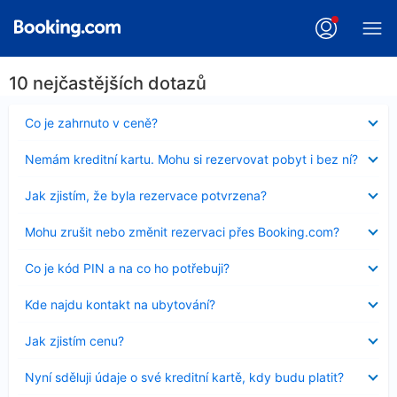
10 nejčastějších dotazů
Obsah
Co je zahrnuto v ceně?
byl
skryt
Obsah
Nemám kreditní kartu. Mohu si rezervovat pobyt i bez ní?
byl
skryt
Obsah
Jak zjistím, že byla rezervace potvrzena?
byl
skryt
Obsah
Mohu zrušit nebo změnit rezervaci přes Booking.com?
byl
skryt
Obsah
Co je kód PIN a na co ho potřebuji?
byl
skryt
Obsah
Kde najdu kontakt na ubytování?
byl
skryt
Obsah
Jak zjistím cenu?
byl
skryt
Obsah
Nyní sděluji údaje o své kreditní kartě, kdy budu platit?
byl