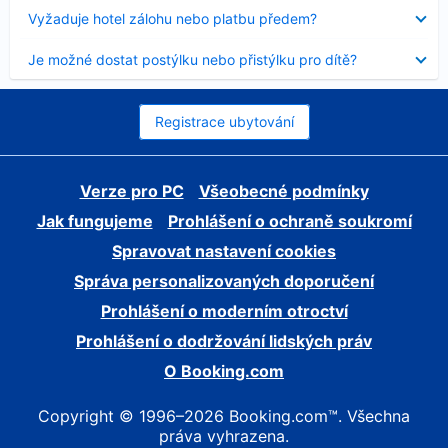
skryt
Obsah
Vyžaduje hotel zálohu nebo platbu předem?
byl
skryt
Obsah
Je možné dostat postýlku nebo přistýlku pro dítě?
byl
skryt
Registrace ubytování
Verze pro PC
Všeobecné podmínky
Jak fungujeme
Prohlášení o ochraně soukromí
Spravovat nastavení cookies
Správa personalizovaných doporučení
Prohlášení o moderním otroctví
Prohlášení o dodržování lidských práv
O Booking.com
Copyright © 1996–2026 Booking.com™. Všechna
práva vyhrazena.