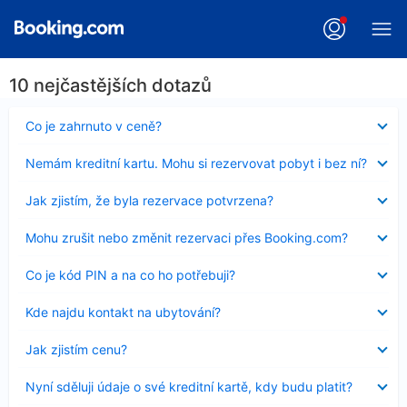
10 nejčastějších dotazů
Obsah
Co je zahrnuto v ceně?
byl
skryt
Obsah
Nemám kreditní kartu. Mohu si rezervovat pobyt i bez ní?
byl
skryt
Obsah
Jak zjistím, že byla rezervace potvrzena?
byl
skryt
Obsah
Mohu zrušit nebo změnit rezervaci přes Booking.com?
byl
skryt
Obsah
Co je kód PIN a na co ho potřebuji?
byl
skryt
Obsah
Kde najdu kontakt na ubytování?
byl
skryt
Obsah
Jak zjistím cenu?
byl
skryt
Obsah
Nyní sděluji údaje o své kreditní kartě, kdy budu platit?
byl