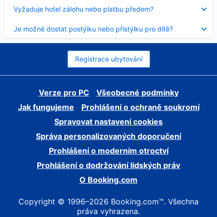
skryt
Obsah
Vyžaduje hotel zálohu nebo platbu předem?
byl
skryt
Obsah
Je možné dostat postýlku nebo přistýlku pro dítě?
byl
skryt
Registrace ubytování
Verze pro PC
Všeobecné podmínky
Jak fungujeme
Prohlášení o ochraně soukromí
Spravovat nastavení cookies
Správa personalizovaných doporučení
Prohlášení o moderním otroctví
Prohlášení o dodržování lidských práv
O Booking.com
Copyright © 1996–2026 Booking.com™. Všechna
práva vyhrazena.