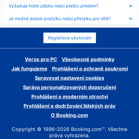
skryt
Obsah
Vyžaduje hotel zálohu nebo platbu předem?
byl
skryt
Obsah
Je možné dostat postýlku nebo přistýlku pro dítě?
byl
skryt
Registrace ubytování
Verze pro PC
Všeobecné podmínky
Jak fungujeme
Prohlášení o ochraně soukromí
Spravovat nastavení cookies
Správa personalizovaných doporučení
Prohlášení o moderním otroctví
Prohlášení o dodržování lidských práv
O Booking.com
Copyright © 1996–2026 Booking.com™. Všechna
práva vyhrazena.