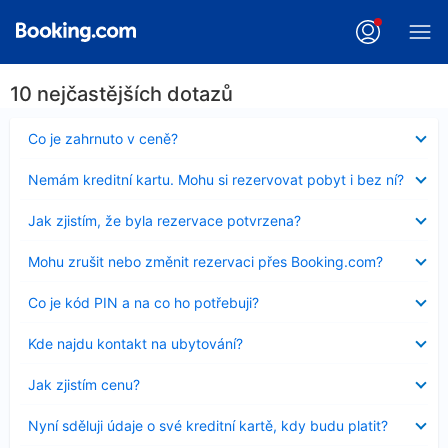
10 nejčastějších dotazů
Obsah
Co je zahrnuto v ceně?
byl
skryt
Obsah
Nemám kreditní kartu. Mohu si rezervovat pobyt i bez ní?
byl
skryt
Obsah
Jak zjistím, že byla rezervace potvrzena?
byl
skryt
Obsah
Mohu zrušit nebo změnit rezervaci přes Booking.com?
byl
skryt
Obsah
Co je kód PIN a na co ho potřebuji?
byl
skryt
Obsah
Kde najdu kontakt na ubytování?
byl
skryt
Obsah
Jak zjistím cenu?
byl
skryt
Obsah
Nyní sděluji údaje o své kreditní kartě, kdy budu platit?
byl