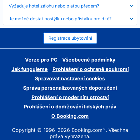
skryt
Obsah
Vyžaduje hotel zálohu nebo platbu předem?
byl
skryt
Obsah
Je možné dostat postýlku nebo přistýlku pro dítě?
byl
skryt
Registrace ubytování
Verze pro PC
Všeobecné podmínky
Jak fungujeme
Prohlášení o ochraně soukromí
Spravovat nastavení cookies
Správa personalizovaných doporučení
Prohlášení o moderním otroctví
Prohlášení o dodržování lidských práv
O Booking.com
Copyright © 1996–2026 Booking.com™. Všechna
práva vyhrazena.