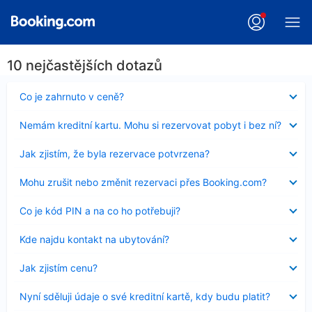
10 nejčastějších dotazů
Obsah
Co je zahrnuto v ceně?
byl
skryt
Obsah
Nemám kreditní kartu. Mohu si rezervovat pobyt i bez ní?
byl
skryt
Obsah
Jak zjistím, že byla rezervace potvrzena?
byl
skryt
Obsah
Mohu zrušit nebo změnit rezervaci přes Booking.com?
byl
skryt
Obsah
Co je kód PIN a na co ho potřebuji?
byl
skryt
Obsah
Kde najdu kontakt na ubytování?
byl
skryt
Obsah
Jak zjistím cenu?
byl
skryt
Obsah
Nyní sděluji údaje o své kreditní kartě, kdy budu platit?
byl