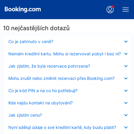
10 nejčastějších dotazů
Obsah
Co je zahrnuto v ceně?
byl
skryt
Obsah
Nemám kreditní kartu. Mohu si rezervovat pobyt i bez ní?
byl
skryt
Obsah
Jak zjistím, že byla rezervace potvrzena?
byl
skryt
Obsah
Mohu zrušit nebo změnit rezervaci přes Booking.com?
byl
skryt
Obsah
Co je kód PIN a na co ho potřebuji?
byl
skryt
Obsah
Kde najdu kontakt na ubytování?
byl
skryt
Obsah
Jak zjistím cenu?
byl
skryt
Obsah
Nyní sděluji údaje o své kreditní kartě, kdy budu platit?
byl