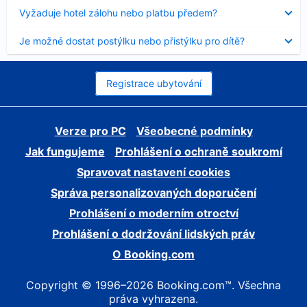
skryt
Obsah
Vyžaduje hotel zálohu nebo platbu předem?
byl
skryt
Obsah
Je možné dostat postýlku nebo přistýlku pro dítě?
byl
skryt
Registrace ubytování
Verze pro PC
Všeobecné podmínky
Jak fungujeme
Prohlášení o ochraně soukromí
Spravovat nastavení cookies
Správa personalizovaných doporučení
Prohlášení o moderním otroctví
Prohlášení o dodržování lidských práv
O Booking.com
Copyright © 1996–2026 Booking.com™. Všechna
práva vyhrazena.