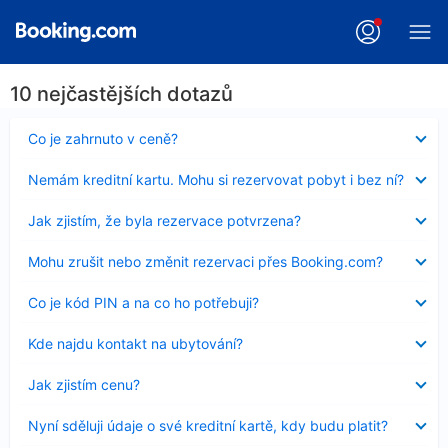
10 nejčastějších dotazů
Obsah
Co je zahrnuto v ceně?
byl
skryt
Obsah
Nemám kreditní kartu. Mohu si rezervovat pobyt i bez ní?
byl
skryt
Obsah
Jak zjistím, že byla rezervace potvrzena?
byl
skryt
Obsah
Mohu zrušit nebo změnit rezervaci přes Booking.com?
byl
skryt
Obsah
Co je kód PIN a na co ho potřebuji?
byl
skryt
Obsah
Kde najdu kontakt na ubytování?
byl
skryt
Obsah
Jak zjistím cenu?
byl
skryt
Obsah
Nyní sděluji údaje o své kreditní kartě, kdy budu platit?
byl