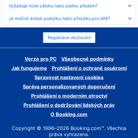
skryt
Obsah
Vyžaduje hotel zálohu nebo platbu předem?
byl
skryt
Obsah
Je možné dostat postýlku nebo přistýlku pro dítě?
byl
skryt
Registrace ubytování
Verze pro PC
Všeobecné podmínky
Jak fungujeme
Prohlášení o ochraně soukromí
Spravovat nastavení cookies
Správa personalizovaných doporučení
Prohlášení o moderním otroctví
Prohlášení o dodržování lidských práv
O Booking.com
Copyright © 1996–2026 Booking.com™. Všechna
práva vyhrazena.