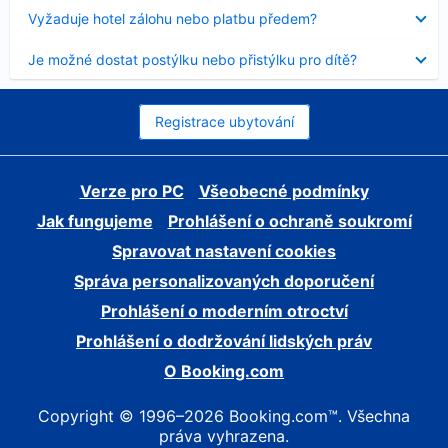
skryt
Obsah
Vyžaduje hotel zálohu nebo platbu předem?
byl
skryt
Obsah
Je možné dostat postýlku nebo přistýlku pro dítě?
byl
skryt
Registrace ubytování
Verze pro PC
Všeobecné podmínky
Jak fungujeme
Prohlášení o ochraně soukromí
Spravovat nastavení cookies
Správa personalizovaných doporučení
Prohlášení o moderním otroctví
Prohlášení o dodržování lidských práv
O Booking.com
Copyright © 1996–2026 Booking.com™. Všechna
práva vyhrazena.