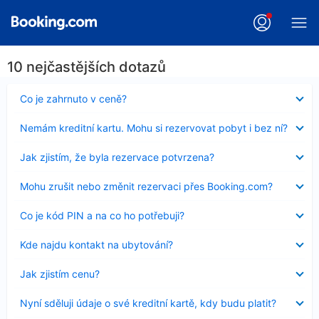
10 nejčastějších dotazů
Obsah
Co je zahrnuto v ceně?
byl
skryt
Obsah
Nemám kreditní kartu. Mohu si rezervovat pobyt i bez ní?
byl
skryt
Obsah
Jak zjistím, že byla rezervace potvrzena?
byl
skryt
Obsah
Mohu zrušit nebo změnit rezervaci přes Booking.com?
byl
skryt
Obsah
Co je kód PIN a na co ho potřebuji?
byl
skryt
Obsah
Kde najdu kontakt na ubytování?
byl
skryt
Obsah
Jak zjistím cenu?
byl
skryt
Obsah
Nyní sděluji údaje o své kreditní kartě, kdy budu platit?
byl