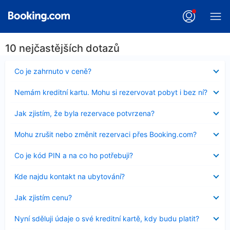
10 nejčastějších dotazů
Obsah
Co je zahrnuto v ceně?
byl
skryt
Obsah
Nemám kreditní kartu. Mohu si rezervovat pobyt i bez ní?
byl
skryt
Obsah
Jak zjistím, že byla rezervace potvrzena?
byl
skryt
Obsah
Mohu zrušit nebo změnit rezervaci přes Booking.com?
byl
skryt
Obsah
Co je kód PIN a na co ho potřebuji?
byl
skryt
Obsah
Kde najdu kontakt na ubytování?
byl
skryt
Obsah
Jak zjistím cenu?
byl
skryt
Obsah
Nyní sděluji údaje o své kreditní kartě, kdy budu platit?
byl