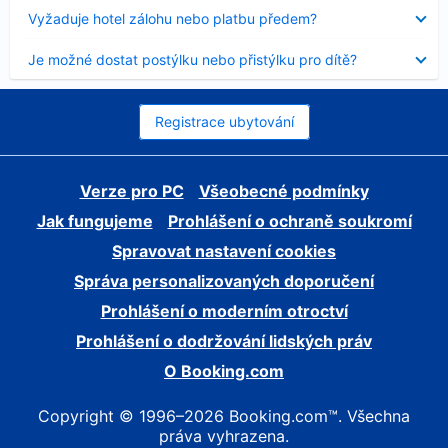
skryt
Obsah
Vyžaduje hotel zálohu nebo platbu předem?
byl
skryt
Obsah
Je možné dostat postýlku nebo přistýlku pro dítě?
byl
skryt
Registrace ubytování
Verze pro PC
Všeobecné podmínky
Jak fungujeme
Prohlášení o ochraně soukromí
Spravovat nastavení cookies
Správa personalizovaných doporučení
Prohlášení o moderním otroctví
Prohlášení o dodržování lidských práv
O Booking.com
Copyright © 1996–2026 Booking.com™. Všechna
práva vyhrazena.