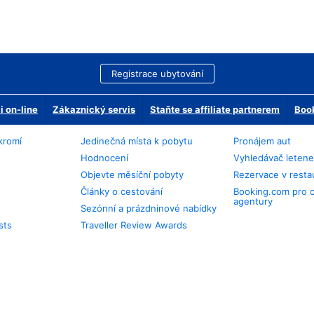
Registrace ubytování
 on-line
Zákaznický servis
Staňte se affiliate partnerem
Book
kromí
Jedinečná místa k pobytu
Pronájem aut
Hodnocení
Vyhledávač leten
Objevte měsíční pobyty
Rezervace v resta
Články o cestování
Booking.com pro 
agentury
Sezónní a prázdninové nabídky
sts
Traveller Review Awards