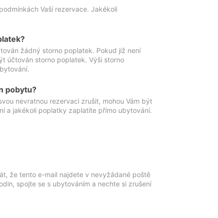
podmínkách Vaší rezervace. Jakékoli
platek?
ován žádný storno poplatek. Pokud již není
t účtován storno poplatek. Výši storno
ubytování.
n pobytu?
svou nevratnou rezervaci zrušit, mohou Vám být
í a jakékoli poplatky zaplatíte přímo ubytování.
át, že tento e-mail najdete v nevyžádané poště
in, spojte se s ubytováním a nechte si zrušení