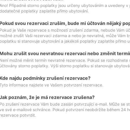
Ano! Případné storno poplatky jsou určeny ubytováním a uvedeny v 
dodatečné poplatky zaplatíte přímo ubytování.
Pokud svou rezervaci zruším, bude mi účtován nějaký po
Pokud je Vaše rezervace s možností zrušení zdarma, nebude Vám účt
možné zrušit Vaši rezervaci zdarma a nebo je nevratná, může Vám bý
poplatku si stanovuje ubytování a jakékoli poplatky zaplatíte přímo 
Mohu zrušit svou nevratnou rezervaci nebo změnit termí
Není možné měnit termín nevratné rezervace. Pokud se rozhodnete 
účtovány storno poplatky. Výši storno poplatku si stanovuje ubytován
Kde najdu podmínky zrušení rezervace?
Tyto informace najdete ve Vašem potvrzení rezervace.
Jak poznám, že je má rezervace zrušena?
Po zrušení rezervace Vám bude zaslán potvrzující e-mail. Může se st
ve své e-mailové schránce. Pokud potvrzení neobdržíte během 24 hod
rezervace potvrdit.