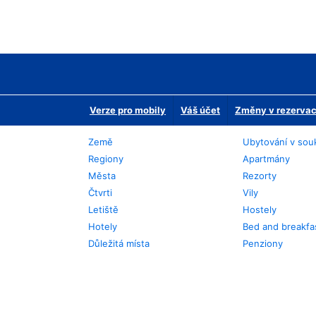
Verze pro mobily
Váš účet
Změny v rezervaci
Země
Ubytování v sou
Regiony
Apartmány
Města
Rezorty
Čtvrti
Vily
Letiště
Hostely
Hotely
Bed and breakfa
Důležitá místa
Penziony