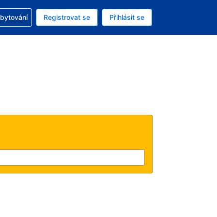
zervací
ubytování
Registrovat se
Přihlásit se
á měna: Americký dolar
ě zvolený jazyk: V češtině