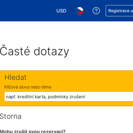
USD
Asistence s re
Registrace 
Vyberte si měnu. Aktuálně zvolen
Vyberte si jazyk. Aktuáln
Časté dotazy
Hledat
Klíčová slova nebo téma
Storna
Mohu zrušit svou rezervaci?