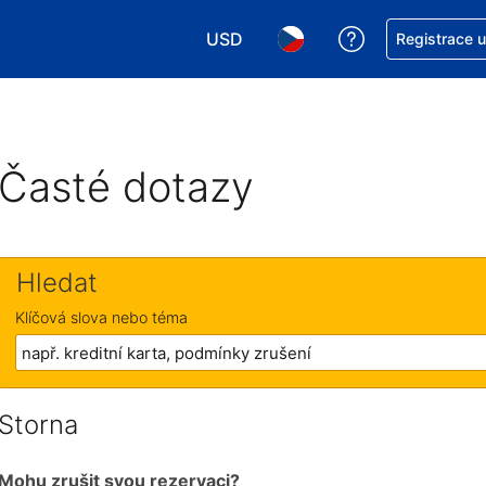
USD
Asistence s re
Registrace 
Vyberte si měnu. Aktuálně zvolen
Vyberte si jazyk. Aktuáln
Časté dotazy
Hledat
Klíčová slova nebo téma
Storna
Mohu zrušit svou rezervaci?