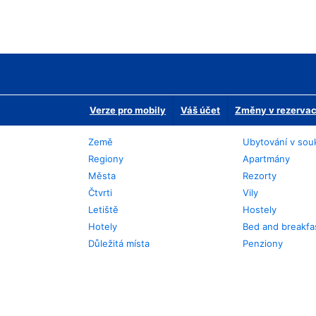
Verze pro mobily
Váš účet
Změny v rezervaci
Země
Ubytování v sou
Regiony
Apartmány
Města
Rezorty
Čtvrti
Vily
Letiště
Hostely
Hotely
Bed and breakfa
Důležitá místa
Penziony