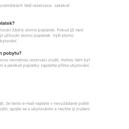
podmínkách Vaší rezervace. Jakékoli
platek?
ován žádný storno poplatek. Pokud již není
t účtován storno poplatek. Výši storno
ubytování.
n pobytu?
svou nevratnou rezervaci zrušit, mohou Vám být
í a jakékoli poplatky zaplatíte přímo ubytování.
át, že tento e-mail najdete v nevyžádané poště
in, spojte se s ubytováním a nechte si zrušení