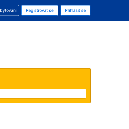
zervací
ubytování
Registrovat se
Přihlásit se
á měna: Americký dolar
ě zvolený jazyk: V češtině