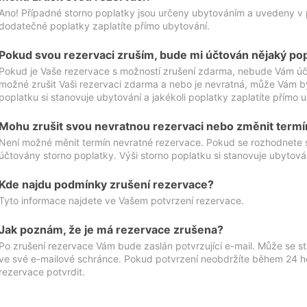
Ano! Případné storno poplatky jsou určeny ubytováním a uvedeny v 
dodatečné poplatky zaplatíte přímo ubytování.
Pokud svou rezervaci zruším, bude mi účtován nějaký po
Pokud je Vaše rezervace s možností zrušení zdarma, nebude Vám účt
možné zrušit Vaši rezervaci zdarma a nebo je nevratná, může Vám bý
poplatku si stanovuje ubytování a jakékoli poplatky zaplatíte přímo 
Mohu zrušit svou nevratnou rezervaci nebo změnit termí
Není možné měnit termín nevratné rezervace. Pokud se rozhodnete 
účtovány storno poplatky. Výši storno poplatku si stanovuje ubytován
Kde najdu podmínky zrušení rezervace?
Tyto informace najdete ve Vašem potvrzení rezervace.
Jak poznám, že je má rezervace zrušena?
Po zrušení rezervace Vám bude zaslán potvrzující e-mail. Může se st
ve své e-mailové schránce. Pokud potvrzení neobdržíte během 24 hod
rezervace potvrdit.