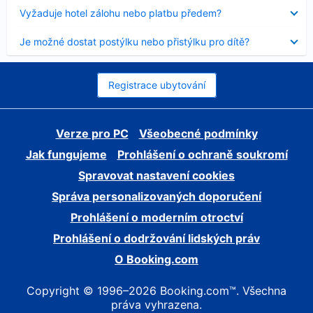
skryt
Obsah
Vyžaduje hotel zálohu nebo platbu předem?
byl
skryt
Obsah
Je možné dostat postýlku nebo přistýlku pro dítě?
byl
skryt
Registrace ubytování
Verze pro PC
Všeobecné podmínky
Jak fungujeme
Prohlášení o ochraně soukromí
Spravovat nastavení cookies
Správa personalizovaných doporučení
Prohlášení o moderním otroctví
Prohlášení o dodržování lidských práv
O Booking.com
Copyright © 1996–2026 Booking.com™. Všechna
práva vyhrazena.