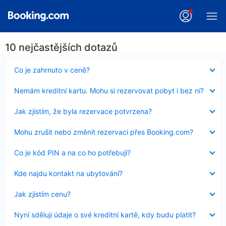
10 nejčastějších dotazů
Obsah
Co je zahrnuto v ceně?
byl
skryt
Obsah
Nemám kreditní kartu. Mohu si rezervovat pobyt i bez ní?
byl
skryt
Obsah
Jak zjistím, že byla rezervace potvrzena?
byl
skryt
Obsah
Mohu zrušit nebo změnit rezervaci přes Booking.com?
byl
skryt
Obsah
Co je kód PIN a na co ho potřebuji?
byl
skryt
Obsah
Kde najdu kontakt na ubytování?
byl
skryt
Obsah
Jak zjistím cenu?
byl
skryt
Obsah
Nyní sděluji údaje o své kreditní kartě, kdy budu platit?
byl