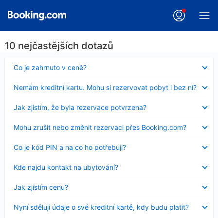
10 nejčastějších dotazů
Obsah
Co je zahrnuto v ceně?
byl
skryt
Obsah
Nemám kreditní kartu. Mohu si rezervovat pobyt i bez ní?
byl
skryt
Obsah
Jak zjistím, že byla rezervace potvrzena?
byl
skryt
Obsah
Mohu zrušit nebo změnit rezervaci přes Booking.com?
byl
skryt
Obsah
Co je kód PIN a na co ho potřebuji?
byl
skryt
Obsah
Kde najdu kontakt na ubytování?
byl
skryt
Obsah
Jak zjistím cenu?
byl
skryt
Obsah
Nyní sděluji údaje o své kreditní kartě, kdy budu platit?
byl