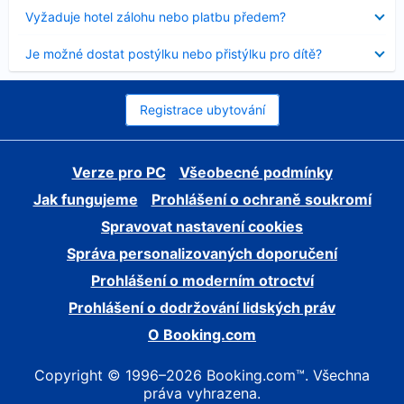
skryt
Obsah
Vyžaduje hotel zálohu nebo platbu předem?
byl
skryt
Obsah
Je možné dostat postýlku nebo přistýlku pro dítě?
byl
skryt
Registrace ubytování
Verze pro PC
Všeobecné podmínky
Jak fungujeme
Prohlášení o ochraně soukromí
Spravovat nastavení cookies
Správa personalizovaných doporučení
Prohlášení o moderním otroctví
Prohlášení o dodržování lidských práv
O Booking.com
Copyright © 1996–2026 Booking.com™. Všechna
práva vyhrazena.