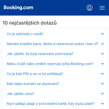
10 nejčastějších dotazů
Obsah
Co je zahrnuto v ceně?
byl
skryt
Obsah
Nemám kreditní kartu. Mohu si rezervovat pobyt i bez ní?
byl
skryt
Obsah
Jak zjistím, že byla rezervace potvrzena?
byl
skryt
Obsah
Mohu zrušit nebo změnit rezervaci přes Booking.com?
byl
skryt
Obsah
Co je kód PIN a na co ho potřebuji?
byl
skryt
Obsah
Kde najdu kontakt na ubytování?
byl
skryt
Obsah
Jak zjistím cenu?
byl
skryt
Obsah
Nyní sděluji údaje o své kreditní kartě, kdy budu platit?
byl