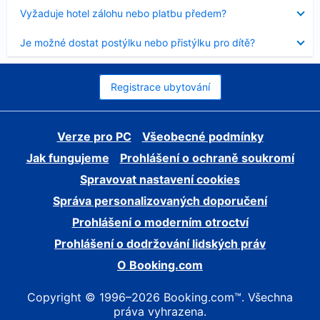
skryt
Obsah
Vyžaduje hotel zálohu nebo platbu předem?
byl
skryt
Obsah
Je možné dostat postýlku nebo přistýlku pro dítě?
byl
skryt
Registrace ubytování
Verze pro PC
Všeobecné podmínky
Jak fungujeme
Prohlášení o ochraně soukromí
Spravovat nastavení cookies
Správa personalizovaných doporučení
Prohlášení o moderním otroctví
Prohlášení o dodržování lidských práv
O Booking.com
Copyright © 1996–2026 Booking.com™. Všechna
práva vyhrazena.