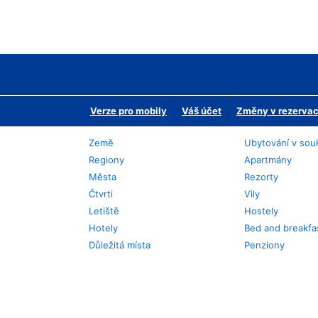
Verze pro mobily
Váš účet
Změny v rezervaci
Země
Ubytování v sou
Regiony
Apartmány
Města
Rezorty
Čtvrti
Vily
Letiště
Hostely
Hotely
Bed and breakfa
Důležitá místa
Penziony