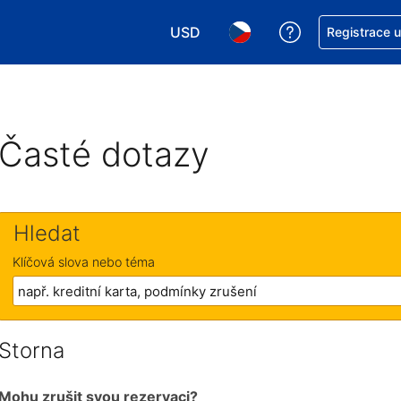
USD
Asistence s re
Registrace 
Vyberte si měnu. Aktuálně zvolen
Vyberte si jazyk. Aktuáln
Časté dotazy
Hledat
Klíčová slova nebo téma
Storna
Mohu zrušit svou rezervaci?