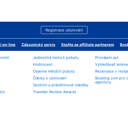
Registrace ubytování
 on-line
Zákaznický servis
Staňte se affiliate partnerem
Book
kromí
Jedinečná místa k pobytu
Pronájem aut
Hodnocení
Vyhledávač leten
Objevte měsíční pobyty
Rezervace v resta
Články o cestování
Booking.com pro 
agentury
Sezónní a prázdninové nabídky
sts
Traveller Review Awards