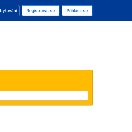
zervací
ubytování
Registrovat se
Přihlásit se
á měna: Americký dolar
ě zvolený jazyk: V češtině