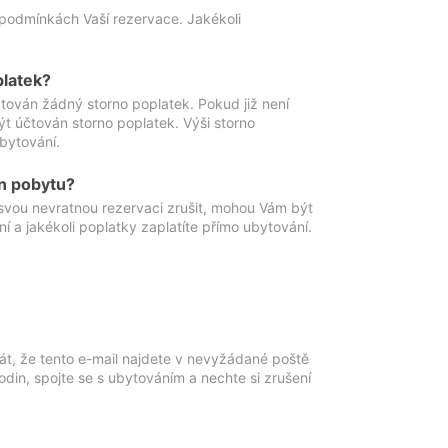
podmínkách Vaší rezervace. Jakékoli
platek?
ován žádný storno poplatek. Pokud již není
t účtován storno poplatek. Výši storno
ubytování.
n pobytu?
svou nevratnou rezervaci zrušit, mohou Vám být
í a jakékoli poplatky zaplatíte přímo ubytování.
át, že tento e-mail najdete v nevyžádané poště
in, spojte se s ubytováním a nechte si zrušení