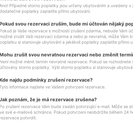
Ano! Případné storno poplatky jsou určeny ubytováním a uvedeny v 
dodatečné poplatky zaplatíte přímo ubytování.
Pokud svou rezervaci zruším, bude mi účtován nějaký po
Pokud je Vaše rezervace s možností zrušení zdarma, nebude Vám účt
možné zrušit Vaši rezervaci zdarma a nebo je nevratná, může Vám bý
poplatku si stanovuje ubytování a jakékoli poplatky zaplatíte přímo 
Mohu zrušit svou nevratnou rezervaci nebo změnit termí
Není možné měnit termín nevratné rezervace. Pokud se rozhodnete 
účtovány storno poplatky. Výši storno poplatku si stanovuje ubytován
Kde najdu podmínky zrušení rezervace?
Tyto informace najdete ve Vašem potvrzení rezervace.
Jak poznám, že je má rezervace zrušena?
Po zrušení rezervace Vám bude zaslán potvrzující e-mail. Může se st
ve své e-mailové schránce. Pokud potvrzení neobdržíte během 24 hod
rezervace potvrdit.