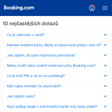
10 nejčastějších dotazů
Obsah
Co je zahrnuto v ceně?
byl
skryt
Obsah
Nemám kreditní kartu. Mohu si rezervovat pobyt i bez ní?
byl
skryt
Obsah
Jak zjistím, že byla rezervace potvrzena?
byl
skryt
Obsah
Mohu zrušit nebo změnit rezervaci přes Booking.com?
byl
skryt
Obsah
Co je kód PIN a na co ho potřebuji?
byl
skryt
Obsah
Kde najdu kontakt na ubytování?
byl
skryt
Obsah
Jak zjistím cenu?
byl
skryt
Obsah
Nyní sděluji údaje o své kreditní kartě, kdy budu platit?
byl