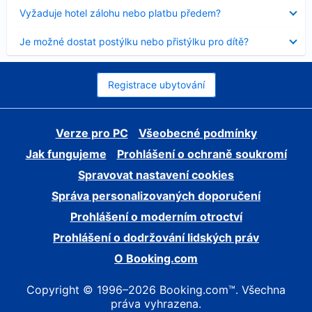
skryt
Obsah
Vyžaduje hotel zálohu nebo platbu předem?
byl
skryt
Obsah
Je možné dostat postýlku nebo přistýlku pro dítě?
byl
skryt
Registrace ubytování
Verze pro PC
Všeobecné podmínky
Jak fungujeme
Prohlášení o ochraně soukromí
Spravovat nastavení cookies
Správa personalizovaných doporučení
Prohlášení o moderním otroctví
Prohlášení o dodržování lidských práv
O Booking.com
Copyright © 1996–2026 Booking.com™. Všechna
práva vyhrazena.