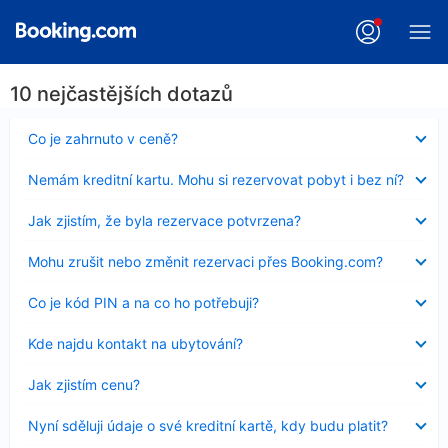
10 nejčastějších dotazů
Obsah
Co je zahrnuto v ceně?
byl
skryt
Obsah
Nemám kreditní kartu. Mohu si rezervovat pobyt i bez ní?
byl
skryt
Obsah
Jak zjistím, že byla rezervace potvrzena?
byl
skryt
Obsah
Mohu zrušit nebo změnit rezervaci přes Booking.com?
byl
skryt
Obsah
Co je kód PIN a na co ho potřebuji?
byl
skryt
Obsah
Kde najdu kontakt na ubytování?
byl
skryt
Obsah
Jak zjistím cenu?
byl
skryt
Obsah
Nyní sděluji údaje o své kreditní kartě, kdy budu platit?
byl