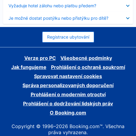
skryt
Obsah
Vyžaduje hotel zálohu nebo platbu předem?
byl
skryt
Obsah
Je možné dostat postýlku nebo přistýlku pro dítě?
byl
skryt
Registrace ubytování
Verze pro PC
Všeobecné podmínky
Jak fungujeme
Prohlášení o ochraně soukromí
Spravovat nastavení cookies
Správa personalizovaných doporučení
Prohlášení o moderním otroctví
Prohlášení o dodržování lidských práv
O Booking.com
Copyright © 1996–2026 Booking.com™. Všechna
práva vyhrazena.