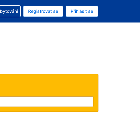
zervací
ubytování
Registrovat se
Přihlásit se
á měna: Americký dolar
ě zvolený jazyk: V češtině