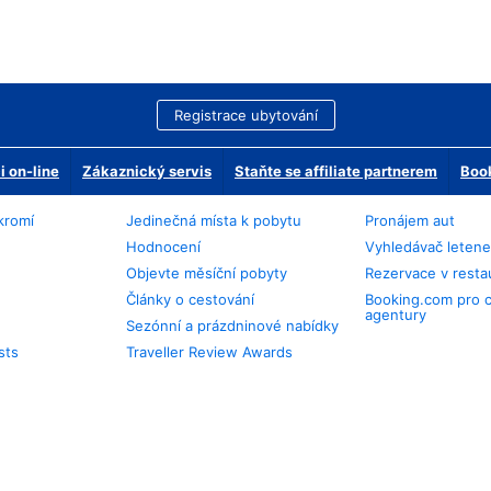
Registrace ubytování
 on-line
Zákaznický servis
Staňte se affiliate partnerem
Book
kromí
Jedinečná místa k pobytu
Pronájem aut
Hodnocení
Vyhledávač leten
Objevte měsíční pobyty
Rezervace v resta
Články o cestování
Booking.com pro 
agentury
Sezónní a prázdninové nabídky
sts
Traveller Review Awards