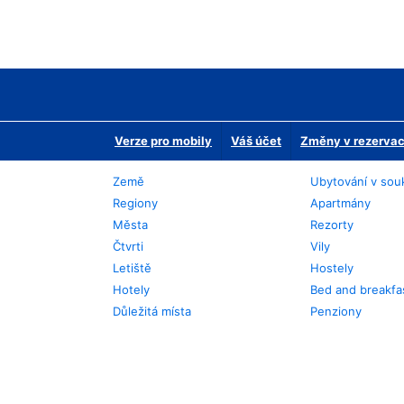
Verze pro mobily
Váš účet
Změny v rezervaci
Země
Ubytování v sou
Regiony
Apartmány
Města
Rezorty
Čtvrti
Vily
Letiště
Hostely
Hotely
Bed and breakfa
Důležitá místa
Penziony