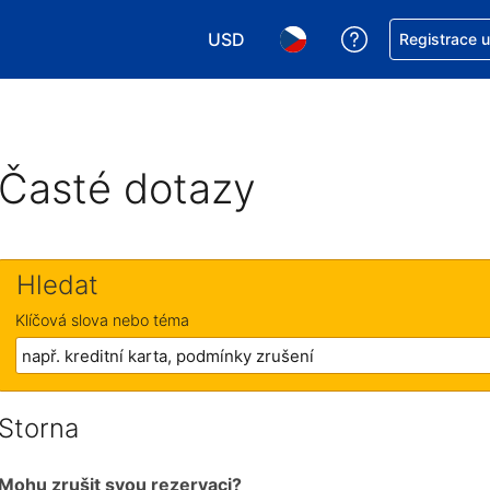
USD
Asistence s re
Registrace 
Vyberte si měnu. Aktuálně zvolen
Vyberte si jazyk. Aktuáln
Časté dotazy
Hledat
Klíčová slova nebo téma
Storna
Mohu zrušit svou rezervaci?