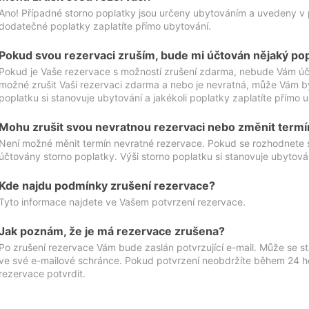
Ano! Případné storno poplatky jsou určeny ubytováním a uvedeny v 
dodatečné poplatky zaplatíte přímo ubytování.
Pokud svou rezervaci zruším, bude mi účtován nějaký po
Pokud je Vaše rezervace s možností zrušení zdarma, nebude Vám účt
možné zrušit Vaši rezervaci zdarma a nebo je nevratná, může Vám bý
poplatku si stanovuje ubytování a jakékoli poplatky zaplatíte přímo 
Mohu zrušit svou nevratnou rezervaci nebo změnit termí
Není možné měnit termín nevratné rezervace. Pokud se rozhodnete 
účtovány storno poplatky. Výši storno poplatku si stanovuje ubytován
Kde najdu podmínky zrušení rezervace?
Tyto informace najdete ve Vašem potvrzení rezervace.
Jak poznám, že je má rezervace zrušena?
Po zrušení rezervace Vám bude zaslán potvrzující e-mail. Může se st
ve své e-mailové schránce. Pokud potvrzení neobdržíte během 24 hod
rezervace potvrdit.