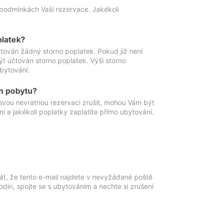
podmínkách Vaší rezervace. Jakékoli
platek?
ován žádný storno poplatek. Pokud již není
t účtován storno poplatek. Výši storno
ubytování.
n pobytu?
svou nevratnou rezervaci zrušit, mohou Vám být
í a jakékoli poplatky zaplatíte přímo ubytování.
át, že tento e-mail najdete v nevyžádané poště
in, spojte se s ubytováním a nechte si zrušení