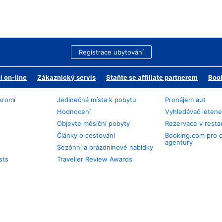
Registrace ubytování
 on-line
Zákaznický servis
Staňte se affiliate partnerem
Book
kromí
Jedinečná místa k pobytu
Pronájem aut
Hodnocení
Vyhledávač leten
Objevte měsíční pobyty
Rezervace v resta
Články o cestování
Booking.com pro 
agentury
Sezónní a prázdninové nabídky
sts
Traveller Review Awards