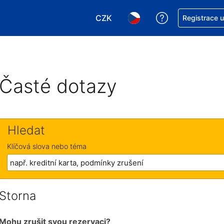
CZK
Asistence s re
Registrace 
Vyberte si měnu. Aktuálně zvole
Vyberte si jazyk. Aktuáln
Časté dotazy
Hledat
Klíčová slova nebo téma
Storna
Mohu zrušit svou rezervaci?