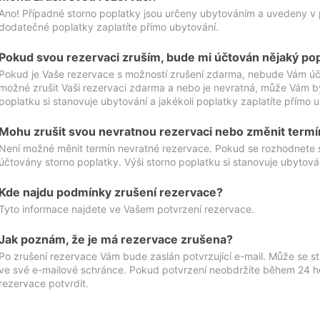
Ano! Případné storno poplatky jsou určeny ubytováním a uvedeny v 
dodatečné poplatky zaplatíte přímo ubytování.
Pokud svou rezervaci zruším, bude mi účtován nějaký po
Pokud je Vaše rezervace s možností zrušení zdarma, nebude Vám účt
možné zrušit Vaši rezervaci zdarma a nebo je nevratná, může Vám bý
poplatku si stanovuje ubytování a jakékoli poplatky zaplatíte přímo 
Mohu zrušit svou nevratnou rezervaci nebo změnit termí
Není možné měnit termín nevratné rezervace. Pokud se rozhodnete 
účtovány storno poplatky. Výši storno poplatku si stanovuje ubytován
Kde najdu podmínky zrušení rezervace?
Tyto informace najdete ve Vašem potvrzení rezervace.
Jak poznám, že je má rezervace zrušena?
Po zrušení rezervace Vám bude zaslán potvrzující e-mail. Může se st
ve své e-mailové schránce. Pokud potvrzení neobdržíte během 24 hod
rezervace potvrdit.