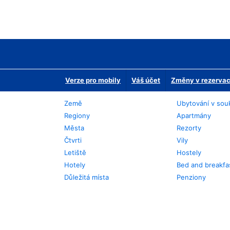
Verze pro mobily
Váš účet
Změny v rezervaci
Země
Ubytování v sou
Regiony
Apartmány
Města
Rezorty
Čtvrti
Vily
Letiště
Hostely
Hotely
Bed and breakfa
Důležitá místa
Penziony