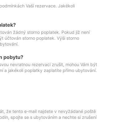
podmínkách Vaší rezervace. Jakékoli
platek?
ován žádný storno poplatek. Pokud již není
t účtován storno poplatek. Výši storno
ubytování.
n pobytu?
svou nevratnou rezervaci zrušit, mohou Vám být
í a jakékoli poplatky zaplatíte přímo ubytování.
át, že tento e-mail najdete v nevyžádané poště
in, spojte se s ubytováním a nechte si zrušení