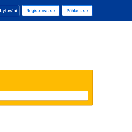
zervací
ubytování
Registrovat se
Přihlásit se
ná měna: Česká koruna
ě zvolený jazyk: V češtině