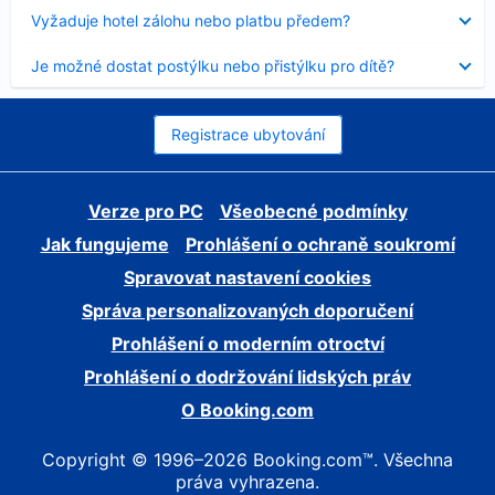
skryt
Obsah
Vyžaduje hotel zálohu nebo platbu předem?
byl
skryt
Obsah
Je možné dostat postýlku nebo přistýlku pro dítě?
byl
skryt
Registrace ubytování
Verze pro PC
Všeobecné podmínky
Jak fungujeme
Prohlášení o ochraně soukromí
Spravovat nastavení cookies
Správa personalizovaných doporučení
Prohlášení o moderním otroctví
Prohlášení o dodržování lidských práv
O Booking.com
Copyright © 1996–2026 Booking.com™. Všechna
práva vyhrazena.