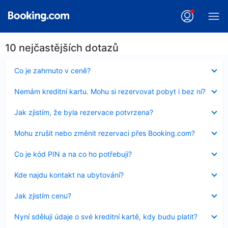
10 nejčastějších dotazů
Obsah
Co je zahrnuto v ceně?
byl
skryt
Obsah
Nemám kreditní kartu. Mohu si rezervovat pobyt i bez ní?
byl
skryt
Obsah
Jak zjistím, že byla rezervace potvrzena?
byl
skryt
Obsah
Mohu zrušit nebo změnit rezervaci přes Booking.com?
byl
skryt
Obsah
Co je kód PIN a na co ho potřebuji?
byl
skryt
Obsah
Kde najdu kontakt na ubytování?
byl
skryt
Obsah
Jak zjistím cenu?
byl
skryt
Obsah
Nyní sděluji údaje o své kreditní kartě, kdy budu platit?
byl