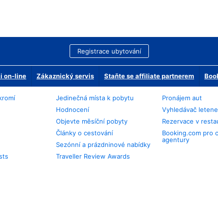
Registrace ubytování
 on-line
Zákaznický servis
Staňte se affiliate partnerem
Book
kromí
Jedinečná místa k pobytu
Pronájem aut
Hodnocení
Vyhledávač leten
Objevte měsíční pobyty
Rezervace v resta
Články o cestování
Booking.com pro 
agentury
Sezónní a prázdninové nabídky
sts
Traveller Review Awards