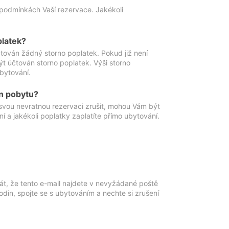
podmínkách Vaší rezervace. Jakékoli
platek?
ován žádný storno poplatek. Pokud již není
t účtován storno poplatek. Výši storno
ubytování.
n pobytu?
svou nevratnou rezervaci zrušit, mohou Vám být
í a jakékoli poplatky zaplatíte přímo ubytování.
át, že tento e-mail najdete v nevyžádané poště
in, spojte se s ubytováním a nechte si zrušení