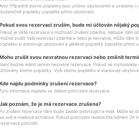
Ano! Případné storno poplatky jsou určeny ubytováním a uvedeny v 
dodatečné poplatky zaplatíte přímo ubytování.
Pokud svou rezervaci zruším, bude mi účtován nějaký po
Pokud je Vaše rezervace s možností zrušení zdarma, nebude Vám účt
možné zrušit Vaši rezervaci zdarma a nebo je nevratná, může Vám bý
poplatku si stanovuje ubytování a jakékoli poplatky zaplatíte přímo 
Mohu zrušit svou nevratnou rezervaci nebo změnit termí
Není možné měnit termín nevratné rezervace. Pokud se rozhodnete 
účtovány storno poplatky. Výši storno poplatku si stanovuje ubytován
Kde najdu podmínky zrušení rezervace?
Tyto informace najdete ve Vašem potvrzení rezervace.
Jak poznám, že je má rezervace zrušena?
Po zrušení rezervace Vám bude zaslán potvrzující e-mail. Může se st
ve své e-mailové schránce. Pokud potvrzení neobdržíte během 24 hod
rezervace potvrdit.