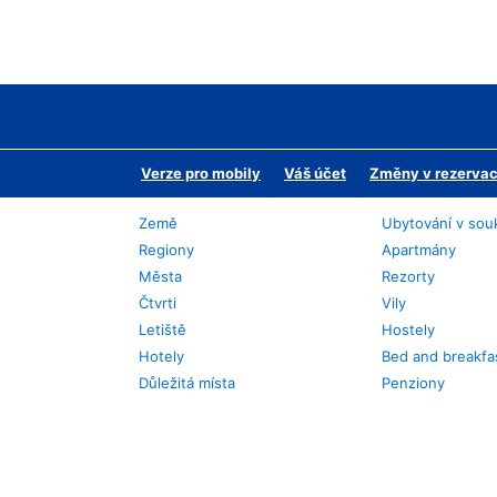
Verze pro mobily
Váš účet
Změny v rezervaci
Země
Ubytování v sou
Regiony
Apartmány
Města
Rezorty
Čtvrti
Vily
Letiště
Hostely
Hotely
Bed and breakfa
Důležitá místa
Penziony