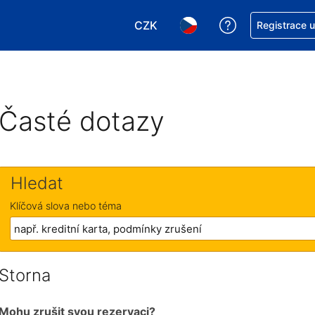
CZK
Asistence s re
Registrace 
Vyberte si měnu. Aktuálně zvole
Vyberte si jazyk. Aktuáln
Časté dotazy
Hledat
Klíčová slova nebo téma
Storna
Mohu zrušit svou rezervaci?