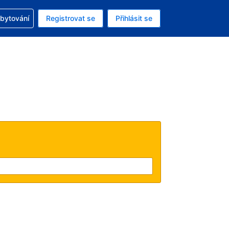
zervací
ubytování
Registrovat se
Přihlásit se
ná měna: Česká koruna
ě zvolený jazyk: V češtině