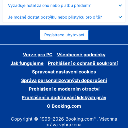
skryt
Obsah
Vyžaduje hotel zálohu nebo platbu předem?
byl
skryt
Obsah
Je možné dostat postýlku nebo přistýlku pro dítě?
byl
skryt
Registrace ubytování
Verze pro PC
Všeobecné podmínky
Jak fungujeme
Prohlášení o ochraně soukromí
Spravovat nastavení cookies
Správa personalizovaných doporučení
Prohlášení o moderním otroctví
Prohlášení o dodržování lidských práv
O Booking.com
Copyright © 1996–2026 Booking.com™. Všechna
práva vyhrazena.