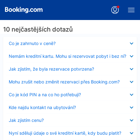
10 nejčastějších dotazů
Obsah
Co je zahrnuto v ceně?
byl
skryt
Obsah
Nemám kreditní kartu. Mohu si rezervovat pobyt i bez ní?
byl
skryt
Obsah
Jak zjistím, že byla rezervace potvrzena?
byl
skryt
Obsah
Mohu zrušit nebo změnit rezervaci přes Booking.com?
byl
skryt
Obsah
Co je kód PIN a na co ho potřebuji?
byl
skryt
Obsah
Kde najdu kontakt na ubytování?
byl
skryt
Obsah
Jak zjistím cenu?
byl
skryt
Obsah
Nyní sděluji údaje o své kreditní kartě, kdy budu platit?
byl