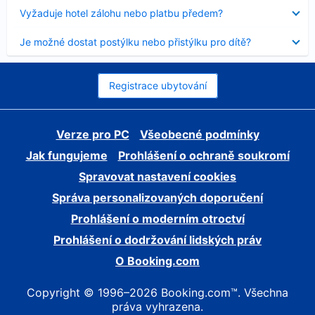
skryt
Obsah
Vyžaduje hotel zálohu nebo platbu předem?
byl
skryt
Obsah
Je možné dostat postýlku nebo přistýlku pro dítě?
byl
skryt
Registrace ubytování
Verze pro PC
Všeobecné podmínky
Jak fungujeme
Prohlášení o ochraně soukromí
Spravovat nastavení cookies
Správa personalizovaných doporučení
Prohlášení o moderním otroctví
Prohlášení o dodržování lidských práv
O Booking.com
Copyright © 1996–2026 Booking.com™. Všechna
práva vyhrazena.