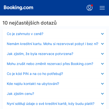
10 nejčastějších dotazů
Obsah
Co je zahrnuto v ceně?
byl
skryt
Obsah
Nemám kreditní kartu. Mohu si rezervovat pobyt i bez ní?
byl
skryt
Obsah
Jak zjistím, že byla rezervace potvrzena?
byl
skryt
Obsah
Mohu zrušit nebo změnit rezervaci přes Booking.com?
byl
skryt
Obsah
Co je kód PIN a na co ho potřebuji?
byl
skryt
Obsah
Kde najdu kontakt na ubytování?
byl
skryt
Obsah
Jak zjistím cenu?
byl
skryt
Obsah
Nyní sděluji údaje o své kreditní kartě, kdy budu platit?
byl