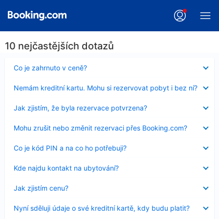
10 nejčastějších dotazů
Obsah
Co je zahrnuto v ceně?
byl
skryt
Obsah
Nemám kreditní kartu. Mohu si rezervovat pobyt i bez ní?
byl
skryt
Obsah
Jak zjistím, že byla rezervace potvrzena?
byl
skryt
Obsah
Mohu zrušit nebo změnit rezervaci přes Booking.com?
byl
skryt
Obsah
Co je kód PIN a na co ho potřebuji?
byl
skryt
Obsah
Kde najdu kontakt na ubytování?
byl
skryt
Obsah
Jak zjistím cenu?
byl
skryt
Obsah
Nyní sděluji údaje o své kreditní kartě, kdy budu platit?
byl