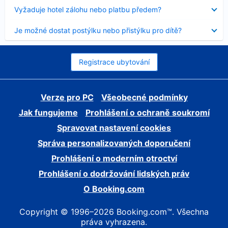
skryt
Obsah
Vyžaduje hotel zálohu nebo platbu předem?
byl
skryt
Obsah
Je možné dostat postýlku nebo přistýlku pro dítě?
byl
skryt
Registrace ubytování
Verze pro PC
Všeobecné podmínky
Jak fungujeme
Prohlášení o ochraně soukromí
Spravovat nastavení cookies
Správa personalizovaných doporučení
Prohlášení o moderním otroctví
Prohlášení o dodržování lidských práv
O Booking.com
Copyright © 1996–2026 Booking.com™. Všechna
práva vyhrazena.