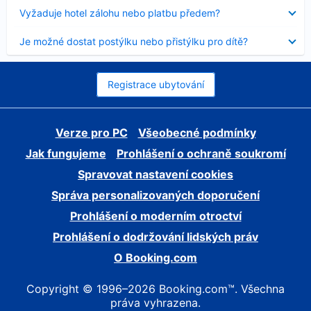
skryt
Obsah
Vyžaduje hotel zálohu nebo platbu předem?
byl
skryt
Obsah
Je možné dostat postýlku nebo přistýlku pro dítě?
byl
skryt
Registrace ubytování
Verze pro PC
Všeobecné podmínky
Jak fungujeme
Prohlášení o ochraně soukromí
Spravovat nastavení cookies
Správa personalizovaných doporučení
Prohlášení o moderním otroctví
Prohlášení o dodržování lidských práv
O Booking.com
Copyright © 1996–2026 Booking.com™. Všechna
práva vyhrazena.