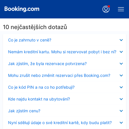
10 nejčastějších dotazů
Obsah
Co je zahrnuto v ceně?
byl
skryt
Obsah
Nemám kreditní kartu. Mohu si rezervovat pobyt i bez ní?
byl
skryt
Obsah
Jak zjistím, že byla rezervace potvrzena?
byl
skryt
Obsah
Mohu zrušit nebo změnit rezervaci přes Booking.com?
byl
skryt
Obsah
Co je kód PIN a na co ho potřebuji?
byl
skryt
Obsah
Kde najdu kontakt na ubytování?
byl
skryt
Obsah
Jak zjistím cenu?
byl
skryt
Obsah
Nyní sděluji údaje o své kreditní kartě, kdy budu platit?
byl