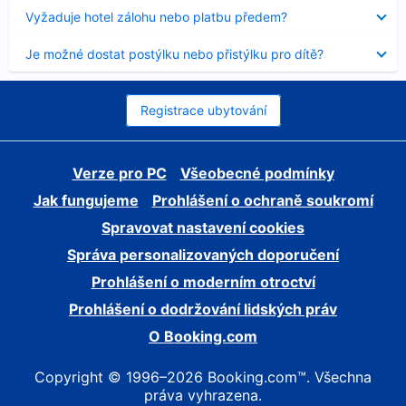
skryt
Obsah
Vyžaduje hotel zálohu nebo platbu předem?
byl
skryt
Obsah
Je možné dostat postýlku nebo přistýlku pro dítě?
byl
skryt
Registrace ubytování
Verze pro PC
Všeobecné podmínky
Jak fungujeme
Prohlášení o ochraně soukromí
Spravovat nastavení cookies
Správa personalizovaných doporučení
Prohlášení o moderním otroctví
Prohlášení o dodržování lidských práv
O Booking.com
Copyright © 1996–2026 Booking.com™. Všechna
práva vyhrazena.