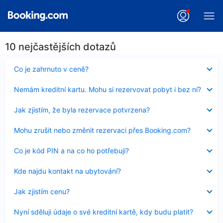
10 nejčastějších dotazů
Obsah
Co je zahrnuto v ceně?
byl
skryt
Obsah
Nemám kreditní kartu. Mohu si rezervovat pobyt i bez ní?
byl
skryt
Obsah
Jak zjistím, že byla rezervace potvrzena?
byl
skryt
Obsah
Mohu zrušit nebo změnit rezervaci přes Booking.com?
byl
skryt
Obsah
Co je kód PIN a na co ho potřebuji?
byl
skryt
Obsah
Kde najdu kontakt na ubytování?
byl
skryt
Obsah
Jak zjistím cenu?
byl
skryt
Obsah
Nyní sděluji údaje o své kreditní kartě, kdy budu platit?
byl