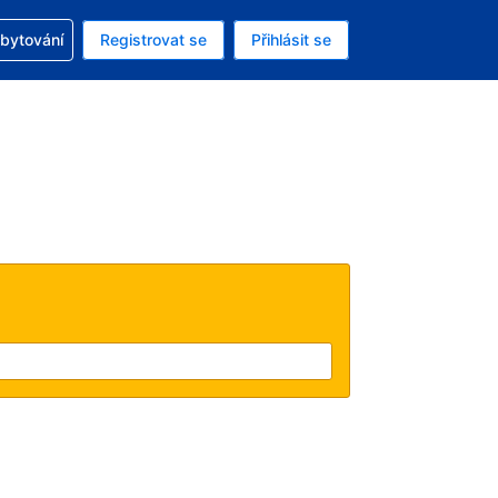
zervací
ubytování
Registrovat se
Přihlásit se
á měna: Americký dolar
ě zvolený jazyk: V češtině