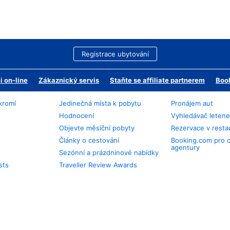
Registrace ubytování
 on-line
Zákaznický servis
Staňte se affiliate partnerem
Book
kromí
Jedinečná místa k pobytu
Pronájem aut
Hodnocení
Vyhledávač leten
Objevte měsíční pobyty
Rezervace v resta
Články o cestování
Booking.com pro 
agentury
Sezónní a prázdninové nabídky
sts
Traveller Review Awards