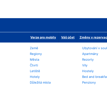
Verze pro mobily
Váš účet
Změny v rezervaci
Země
Ubytování v sou
Regiony
Apartmány
Města
Rezorty
Čtvrti
Vily
Letiště
Hostely
Hotely
Bed and breakfa
Důležitá místa
Penziony