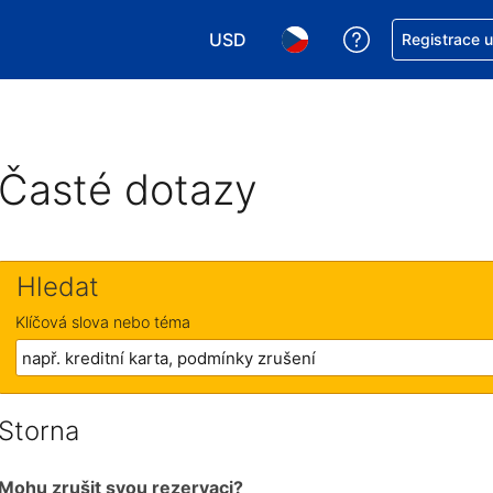
USD
Asistence s re
Registrace 
Vyberte si měnu. Aktuálně zvolen
Vyberte si jazyk. Aktuáln
Časté dotazy
Hledat
Klíčová slova nebo téma
Storna
Mohu zrušit svou rezervaci?