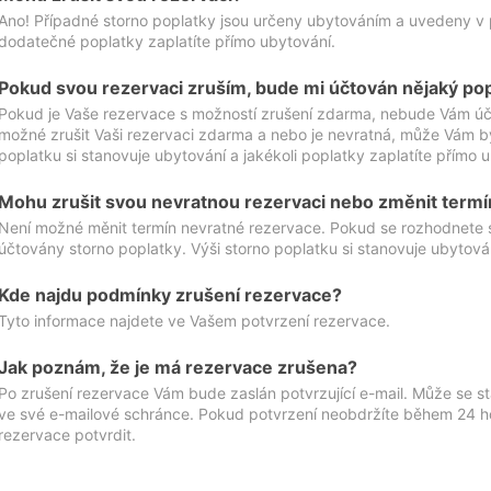
Ano! Případné storno poplatky jsou určeny ubytováním a uvedeny v 
dodatečné poplatky zaplatíte přímo ubytování.
Pokud svou rezervaci zruším, bude mi účtován nějaký po
Pokud je Vaše rezervace s možností zrušení zdarma, nebude Vám účt
možné zrušit Vaši rezervaci zdarma a nebo je nevratná, může Vám bý
poplatku si stanovuje ubytování a jakékoli poplatky zaplatíte přímo 
Mohu zrušit svou nevratnou rezervaci nebo změnit termí
Není možné měnit termín nevratné rezervace. Pokud se rozhodnete 
účtovány storno poplatky. Výši storno poplatku si stanovuje ubytován
Kde najdu podmínky zrušení rezervace?
Tyto informace najdete ve Vašem potvrzení rezervace.
Jak poznám, že je má rezervace zrušena?
Po zrušení rezervace Vám bude zaslán potvrzující e-mail. Může se st
ve své e-mailové schránce. Pokud potvrzení neobdržíte během 24 hod
rezervace potvrdit.