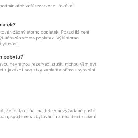
podmínkách Vaší rezervace. Jakékoli
platek?
ován žádný storno poplatek. Pokud již není
t účtován storno poplatek. Výši storno
ubytování.
n pobytu?
svou nevratnou rezervaci zrušit, mohou Vám být
í a jakékoli poplatky zaplatíte přímo ubytování.
át, že tento e-mail najdete v nevyžádané poště
in, spojte se s ubytováním a nechte si zrušení